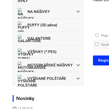
Heslo zn
NA NÁŠIVKY
PUFFY (3D pěna)
Přeji
GALANTERIE
Souh
VÝŠIVKY (*.PES)
Regis
MOTORKÁŘSKÉ NÁŠIVKY
VYŠÍVANÉ POLŠTÁŘE
Novinky
17.09.2025