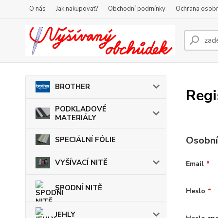
O nás
Jak nakupovat?
Obchodní podmínky
Ochrana osobn
BROTHER
Regi
PODKLADOVÉ
MATERIÁLY
Osobní
SPECIÁLNÍ FÓLIE
VYŠÍVACÍ NITĚ
Email
*
SPODNÍ NITĚ
Heslo
*
JEHLY