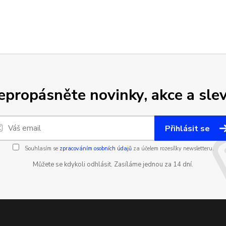
epropásněte novinky, akce a slev
Přihlásit se
Souhlasím se
zpracováním osobních údajů
za účelem rozesílky newsletteru.
Můžete se kdykoli odhlásit. Zasíláme jednou za 14 dní.