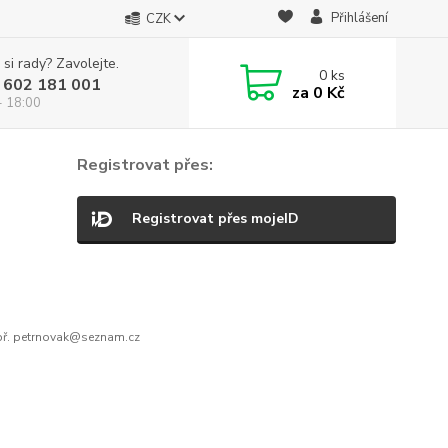
Přihlášení
CZK
 si rady? Zavolejte.
0
ks
 602 181 001
za
0 Kč
- 18:00
Registrovat přes:
Registrovat přes mojeID
ř. petrnovak@seznam.cz