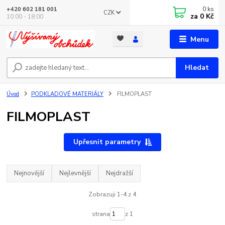
0
ks
+420 602 181 001
CZK
za
0 Kč
10:00 - 18:00
Menu
Hledat
Úvod
PODKLADOVÉ MATERIÁLY
FILMOPLAST
FILMOPLAST
Upřesnit parametry
Nejnovější
Nejlevnější
Nejdražší
Zobrazuji 1-4 z 4
strana
z 1