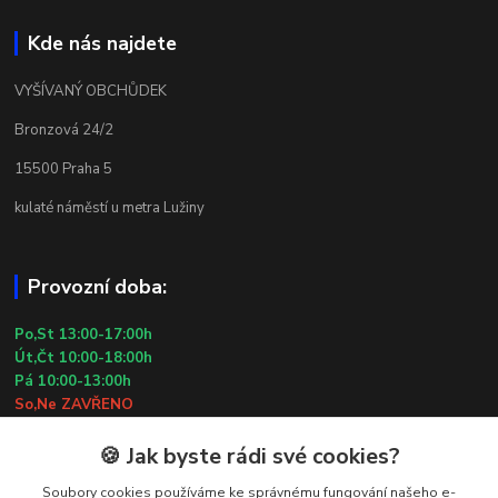
Kde nás najdete
VYŠÍVANÝ OBCHŮDEK
Bronzová 24/2
15500 Praha 5
kulaté náměstí u metra Lužiny
Provozní doba:
Po,St 13:00-17:00h
Út,Čt 10:00-18:00h
Pá 10:00-13:00h
So,Ne ZAVŘENO
29.7.2026 (St) 10:00-18:00h
🍪 Jak byste rádi své cookies?
Kontakty
Soubory cookies používáme ke správnému fungování našeho e-