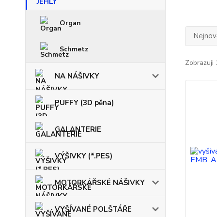
Organ
Nejnově
Schmetz
Zobrazuji 
NA NÁŠIVKY
PUFFY (3D pěna)
GALANTERIE
VÝŠIVKY (*.PES)
MOTORKÁŘSKÉ NÁŠIVKY
VYŠÍVANÉ POLŠTÁŘE