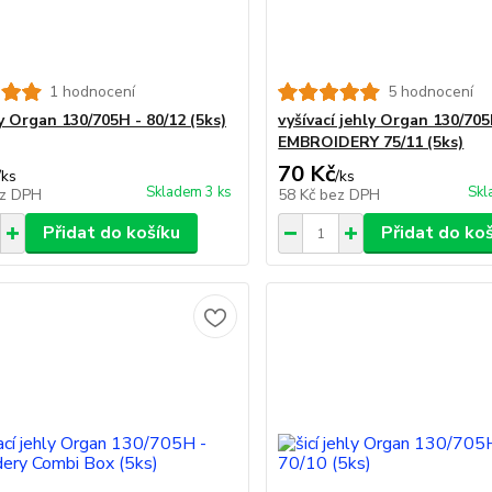
1 hodnocení
5 hodnocení
ly Organ 130/705H - 80/12 (5ks)
vyšívací jehly Organ 130/70
EMBROIDERY 75/11 (5ks)
70 Kč
/
ks
/
ks
Skladem 3 ks
Skl
z DPH
58 Kč
bez DPH
Přidat do košíku
Přidat do ko