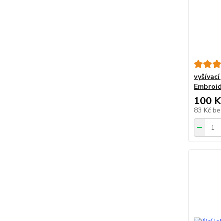
vyšívac
Embroid
100 K
83 Kč
be