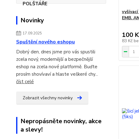
vyšívac
EMB. AN
Novinky
17.09.2025
100 K
83 Kč
be
Spuštění nového eshopu
Dobrý den, dnes jsme pro vás spustili
zcela nový, modernější a bezpečnější
eshop na zcela nové platformě. Buďte
prosím shovívaví a hlaste veškeré chy...
číst celé
Zobrazit všechny novinky
Nepropásněte novinky, akce
a slevy!