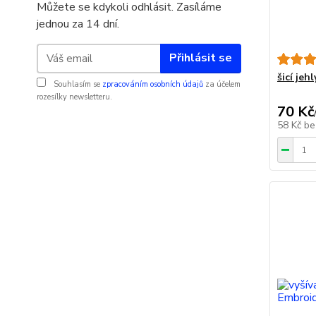
Můžete se kdykoli odhlásit. Zasíláme
jednou za 14 dní.
Přihlásit se
šicí jeh
Souhlasím se
zpracováním osobních údajů
za účelem
rozesílky newsletteru.
70 Kč
58 Kč
be