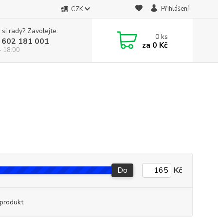
Přihlášení
CZK
 si rady? Zavolejte.
0
ks
 602 181 001
za
0 Kč
- 18:00
Do
Kč
produkt