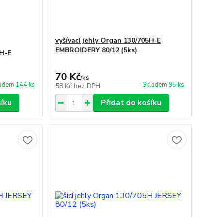
vyšívací jehly Organ 130/705H-E
EMBROIDERY 80/12 (5ks)
5H-E
70 Kč
/
ks
adem 144 ks
Skladem 95 ks
58 Kč
bez DPH
šíku
Přidat do košíku