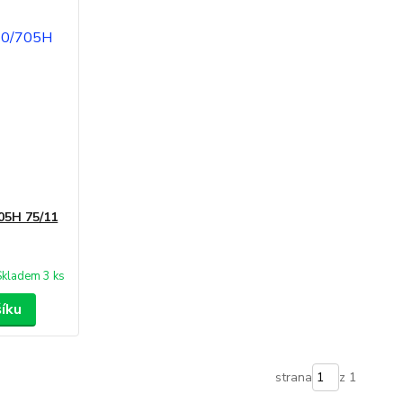
705H 75/11
Skladem 3 ks
šíku
strana
z 1