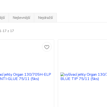
jší
Nejlevnější
Nejdražší
1-17 z 17