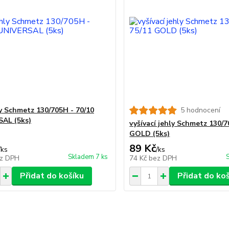
ly Schmetz 130/705H - 70/10
5 hodnocení
AL (5ks)
vyšívací jehly Schmetz 130/
GOLD (5ks)
89 Kč
/
ks
/
ks
Skladem 7 ks
z DPH
74 Kč
bez DPH
Přidat do košíku
Přidat do ko