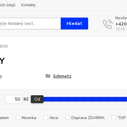
ích údajů
Kontakty
Nevíte
Hledat
+420
10:00 
JEHLY
Y
n
Schmetz
Kč
Od
adem
Novinka
Akce
Doprava ZDARMA
TOP 