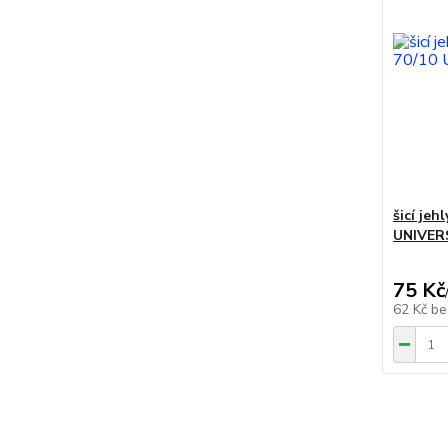
šicí jeh
UNIVERS
75 Kč
62 Kč
be