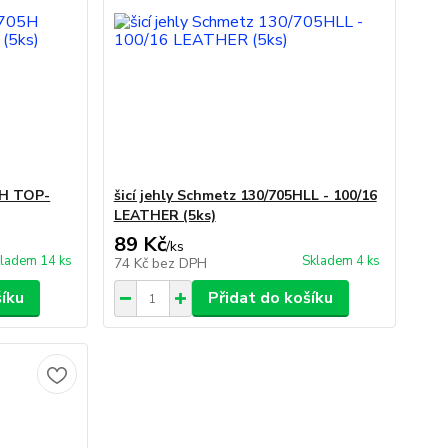
5H TOP-
šicí jehly Schmetz 130/705HLL - 100/16
LEATHER (5ks)
89 Kč
/
ks
ladem 14 ks
Skladem 4 ks
74 Kč
bez DPH
šíku
Přidat do košíku