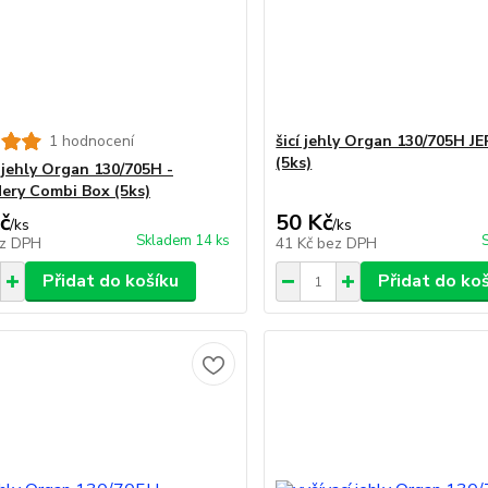
1 hodnocení
šicí jehly Organ 130/705H J
(5ks)
í jehly Organ 130/705H -
ery Combi Box (5ks)
č
50 Kč
/
ks
/
ks
Skladem 14 ks
z DPH
41 Kč
bez DPH
Přidat do košíku
Přidat do ko