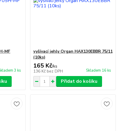
5H-MF
vyšívací jehly Organ HAX130EBBR 75/11
(10ks)
165 Kč
/
ks
Skladem 3 ks
Skladem 16 ks
136 Kč
bez DPH
šíku
Přidat do košíku