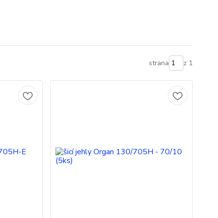
strana
z 1