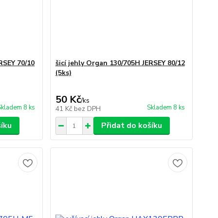
ERSEY 70/10
šicí jehly Organ 130/705H JERSEY 80/12
(5ks)
50 Kč
/
ks
Skladem 8 ks
Skladem 8 ks
41 Kč
bez DPH
šíku
Přidat do košíku