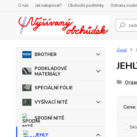
O nás
Jak nakupovat?
Obchodní podmínky
Ochrana osobn
Úvod
BROTHER
JEHL
PODKLADOVÉ
MATERIÁLY
Orga
SPECIÁLNÍ FÓLIE
VYŠÍVACÍ NITĚ
Cena:
SPODNÍ NITĚ
Skl
JEHLY