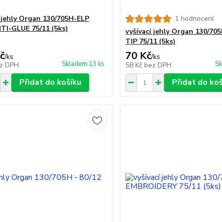
í jehly Organ 130/705H-ELP
1 hodnocení
TI-GLUE 75/11 (5ks)
vyšívací jehly Organ 130/70
TIP 75/11 (5ks)
č
70 Kč
/
ks
/
ks
Skladem 13 ks
Sk
z DPH
58 Kč
bez DPH
Přidat do košíku
Přidat do ko