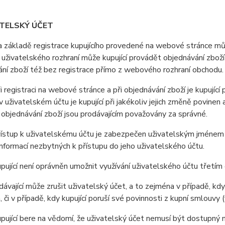
ATELSKÝ ÚČET
ákladě registrace kupujícího provedené na webové stránce může
uživatelského rozhraní může kupující provádět objednávání zboží
ní zboží též bez registrace přímo z webového rozhraní obchodu.
registraci na webové stránce a při objednávání zboží je kupující
 uživatelském účtu je kupující při jakékoliv jejich změně povine
i objednávání zboží jsou prodávajícím považovány za správné.
stup k uživatelskému účtu je zabezpečen uživatelským jménem a 
nformací nezbytných k přístupu do jeho uživatelského účtu.
jící není oprávněn umožnit využívání uživatelského účtu třetí
vající může zrušit uživatelský účet, a to zejména v případě, kdy
, či v případě, kdy kupující poruší své povinnosti z kupní smlouv
jící bere na vědomí, že uživatelský účet nemusí být dostupný 