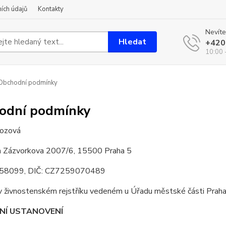
ích údajů
Kontakty
Nevíte
Hledat
+420
10:00 
Obchodní podmínky
odní podmínky
ozová
m Zázvorkova 2007/6, 15500 Praha 5
558099, DIČ: CZ7259070489
v živnostenském rejstříku vedeném u Úřadu městské části Prah
DNÍ USTANOVENÍ