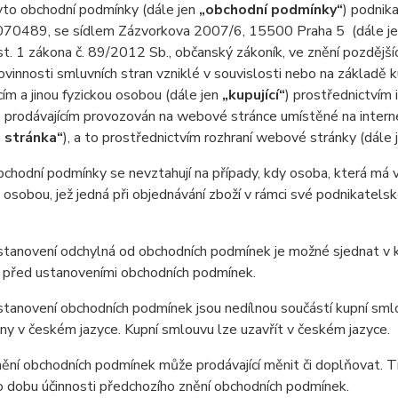
o obchodní podmínky (dále jen
„obchodní podmínky“
) podnik
0489, se sídlem Zázvorkova 2007/6, 15500 Praha 5 (dále j
. 1 zákona č. 89/2012 Sb., občanský zákoník, ve znění pozdější
ovinnosti smluvních stran vzniklé v souvislosti nebo na základě 
cím a jinou fyzickou osobou (dále jen
„kupující“
) prostřednictvím
e prodávajícím provozován na webové stránce umístěné na inter
 stránka“
), a to prostřednictvím rozhraní webové stránky (dále
odní podmínky se nevztahují na případy, kdy osoba, která má v ú
 osobou, jež jedná při objednávání zboží v rámci své podnikatel
anovení odchylná od obchodních podmínek je možné sjednat v ku
 před ustanoveními obchodních podmínek.
anovení obchodních podmínek jsou nedílnou součástí kupní smlo
y v českém jazyce. Kupní smlouvu lze uzavřít v českém jazyce.
ní obchodních podmínek může prodávající měnit či doplňovat. T
o dobu účinnosti předchozího znění obchodních podmínek.