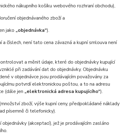
onického nákupního košíku webového rozhraní obchodu),
oručení objednávaného zboží a
jen jako
„objednávka“
).
ní a číslech, není tato cena závazná a kupní smlouva není
trolovat a měnit údaje, které do objednávky kupující
 vzniklé při zadávání dat do objednávky. Objednávku
edené v objednávce jsou prodávajícím považovány za
ujícímu potvrdí elektronickou poštou, a to na adresu
ce (dále jen
„elektronická adresa kupujícího“
).
(množství zboží, výše kupní ceny, předpokládané náklady
d písemně či telefonicky).
 objednávky (akceptací), jež je prodávajícím zasláno
ího.