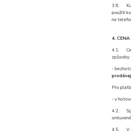
3.8. Kupu
použití k
na telefo
4. CENA
4.1. Cenu
způsoby:
- bezhot
prodávaj
Pro platb
- v hotov
4.2. Spol
smluvené 
4.5. V př