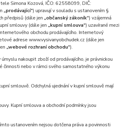
atele Simona Kozová, IČO: 62558099, DIČ:
en
„prodávající“
) upravují v souladu s ustanovením §
ch předpisů (dále jen
„občanský zákoník“
) vzájemná
kupní smlouvy (dále jen
„kupní smlouva“
) uzavírané mezi
 internetového obchodu prodávajícího. Internetový
netové adrese www.vysivanyobchudek.cz (dále jen
 jen
„webové rozhraní obchodu“
).
myslu nakoupit zboží od prodávajícího, je právnickou
ské činnosti nebo v rámci svého samostatného výkonu
pní smlouvě. Odchylná ujednání v kupní smlouvě mají
uvy. Kupní smlouva a obchodní podmínky jsou
ímto ustanovením nejsou dotčena práva a povinnosti