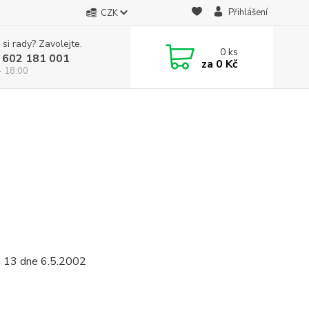
Přihlášení
CZK
 si rady? Zavolejte.
0
ks
 602 181 001
za
0 Kč
- 18:00
a 13 dne 6.5.2002