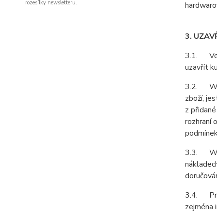
rozesílky newsletteru.
hardwarov
3. UZAV
3.1. Vešk
uzavřít k
3.2. Webo
zboží, je
z přidané
rozhraní 
podmínek
3.3. Web
nákladech
doručován
3.4. Pro
zejména i