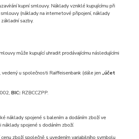
zavírání kupní smlouvy. Náklady vzniklé kupujícímu při
 smlouvy (náklady na internetové připojení, náklady
d základní sazby.
ouvy může kupující uhradit prodávajícímu následujícími
vedený u společnosti Raiffeisenbank (dále jen
„účet
002,
BIC:
RZBCCZPP.
aké náklady spojené s balením a dodáním zboží ve
 i náklady spojené s dodáním zboží.
 cenu zboží společně s uvedením variabilního symbolu