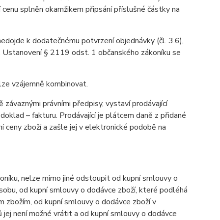
í cenu splněn okamžikem připsání příslušné částky na
 nedojde k dodatečnému potvrzení objednávky (čl. 3.6),
u. Ustanovení § 2119 odst. 1 občanského zákoníku se
elze vzájemně kombinovat.
závaznými právními předpisy, vystaví prodávající
oklad – fakturu. Prodávající je plátcem daně z přidané
í ceny zboží a zašle jej v elektronické podobě na
níku, nelze mimo jiné odstoupit od kupní smlouvy o
osobu, od kupní smlouvy o dodávce zboží, které podléhá
ným zbožím, od kupní smlouvy o dodávce zboží v
 jej není možné vrátit a od kupní smlouvy o dodávce