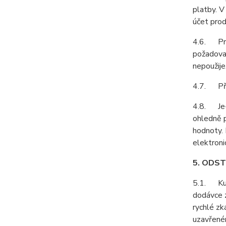
platby. V
účet prod
4.6. Prod
požadovat
nepoužije
4.7. Pří
4.8. Je-l
ohledně p
hodnoty. 
elektroni
5. ODS
5.1. Kupu
dodávce z
rychlé zk
uzavřeném