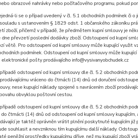
ebo obrazové nahrávky nebo počítačového programu, pokud poruši
dná-li se o případ uvedený v čl. 5.1 obchodních podmínek či o j
v souladu s ustanovením § 1829 odst. 1 občanského zákoníku práv
tí zboží, přičemž v případě, že předmětem kupní smlouvy je někol
 dne převzetí poslední dodávky zboží. Odstoupení od kupní sml
zí větě. Pro odstoupení od kupní smlouvy může kupující využit vz
bchodních podmínek. Odstoupení od kupní smlouvy může kupující z
 elektronické pošty prodávajícího info@vysivanyobchudek.cz
ípadě odstoupení od kupní smlouvy dle čl. 5.2 obchodních podm
 prodávajícímu vráceno do čtrnácti (14) dnů od doručení odstoupen
ouvy, nese kupující náklady spojené s navrácením zboží prodávají
 povahu obvyklou poštovní cestou.
ípadě odstoupení od kupní smlouvy dle čl. 5.2 obchodních podmí
o do čtrnácti (14) dnů od odstoupení od kupní smlouvy kupujícím, 
rodávající je taktéž oprávněn vrátit plnění poskytnuté kupujícím již
bude souhlasit a nevzniknou tím kupujícímu další náklady. Odstoupí-
ijaté peněžní prostředky kupujícímu dříve, než mu kupující zboží vr