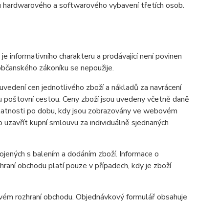
u hardwarového a softwarového vybavení třetích osob.
informativního charakteru a prodávající není povinen
občanského zákoníku se nepoužije.
vedení cen jednotlivého zboží a nákladů za navrácení
u poštovní cestou. Ceny zboží jsou uvedeny včetně daně
 platnosti po dobu, kdy jsou zobrazovány ve webovém
uzavřít kupní smlouvu za individuálně sjednaných
ených s balením a dodáním zboží. Informace o
aní obchodu platí pouze v případech, kdy je zboží
ovém rozhraní obchodu. Objednávkový formulář obsahuje