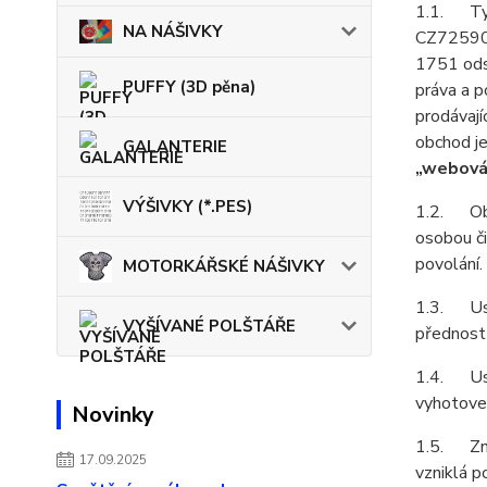
1.1. Tyt
NA NÁŠIVKY
CZ725907
1751 odst
PUFFY (3D pěna)
práva a p
prodávají
obchod j
GALANTERIE
„webová
VÝŠIVKY (*.PES)
1.2. Obch
osobou či
povolání.
MOTORKÁŘSKÉ NÁŠIVKY
1.3. Ust
VYŠÍVANÉ POLŠTÁŘE
přednost
1.4. Ust
vyhotoven
Novinky
1.5. Zně
17.09.2025
vzniklá p