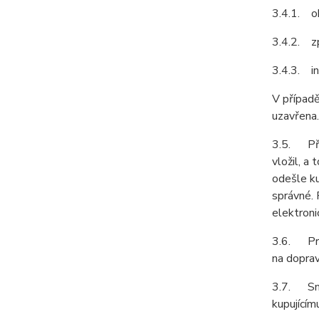
3.4.1. ob
3.4.2. z
3.4.3. in
V případě
uzavřena.
3.5. Před
vložil, a
odešle ku
správné. 
elektroni
3.6. Prod
na doprav
3.7. Smlu
kupujícím