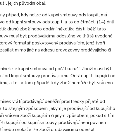
l jejich původní obal.
iný případ, kdy nelze od kupní smlouvy odstoupit, má
o od kupní smlouvy odstoupit, a to do čtrnácti (14) dnů
ik druhů zboží nebo dodání několika částí, běží tato
ouvy musí být prodávajícímu odesláno ve lhůtě uvedené
orový formulář poskytovaný prodávajícím, jenž tvoří
asílat mimo jiné na adresu provozovny prodávajícího či
ínek se kupní smlouva od počátku ruší. Zboží musí být
í od kupní smlouvy prodávajícímu. Odstoupí-li kupující od
címu, a to i v tom případě, kdy zboží nemůže být vráceno
nek vrátí prodávající peněžní prostředky přijaté od
a to stejným způsobem, jakým je prodávající od kupujícího
 při vrácení zboží kupujícím či jiným způsobem, pokud s tím
li kupující od kupní smlouvy, prodávající není povinen
átí nebo prokáže, že zboží prodávajícímu odeslal.