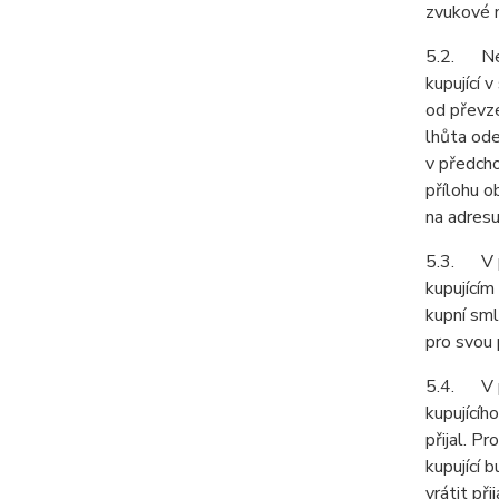
zvukové n
5.2. Neje
kupující 
od převze
lhůta ode
v předcho
přílohu o
na adresu
5.3. V př
kupujícím
kupní sml
pro svou
5.4. V př
kupujícíh
přijal. P
kupující 
vrátit př