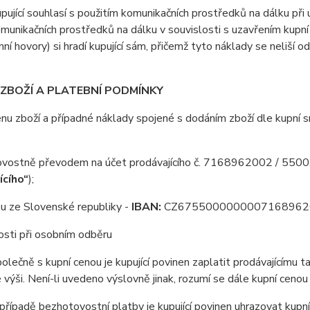
jící souhlasí s použitím komunikačních prostředků na dálku při u
omunikačních prostředků na dálku v souvislosti s uzavřením kupní
nní hovory) si hradí kupující sám, přičemž tyto náklady se neliší o
 ZBOŽÍ A PLATEBNÍ PODMÍNKY
 zboží a případné náklady spojené s dodáním zboží dle kupní sml
ovostně převodem na účet prodávajícího č. 7168962002 / 5500, 
ícího“
);
u ze Slovenské republiky -
IBAN:
CZ6755000000007168962
osti při osobním odběru
ečně s kupní cenou je kupující povinen zaplatit prodávajícímu t
výši. Není-li uvedeno výslovně jinak, rozumí se dále kupní cenou
ípadě bezhotovostní platby je kupující povinen uhrazovat kupní