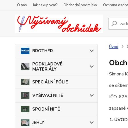
O nás
Jak nakupovat?
Obchodní podmínky
Ochrana osobn
Úvod
BROTHER
Obch
PODKLADOVÉ
MATERIÁLY
Simona K
SPECIÁLNÍ FÓLIE
se sídle
VYŠÍVACÍ NITĚ
IČO: 62
zapsané 
SPODNÍ NITĚ
1. ÚVO
JEHLY