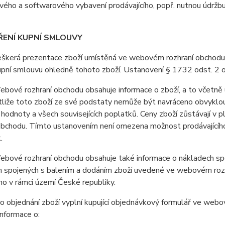
ého a softwarového vybavení prodávajícího, popř. nutnou údržb
ŘENÍ KUPNÍ SMLOUVY
erá prezentace zboží umístěná ve webovém rozhraní obchodu je 
upní smlouvu ohledně tohoto zboží. Ustanovení § 1732 odst. 2 
vé rozhraní obchodu obsahuje informace o zboží, a to včetně u
stliže toto zboží ze své podstaty nemůže být navráceno obvyklo
 hodnoty a všech souvisejících poplatků. Ceny zboží zůstávají v
obchodu. Tímto ustanovením není omezena možnost prodávajícího 
.
ové rozhraní obchodu obsahuje také informace o nákladech spoj
 spojených s balením a dodáním zboží uvedené ve webovém rozhr
o v rámci území České republiky.
 objednání zboží vyplní kupující objednávkový formulář ve web
nformace o: