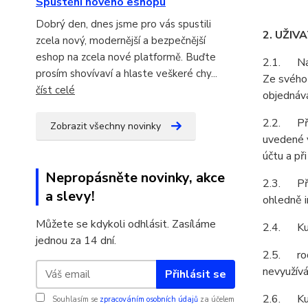
Spuštění nového eshopu
Dobrý den, dnes jsme pro vás spustili
2. UŽIV
zcela nový, modernější a bezpečnější
eshop na zcela nové platformě. Buďte
2.1. Na z
prosím shovívaví a hlaste veškeré chy...
Ze svého 
číst celé
objednává
2.2. Při 
Zobrazit všechny novinky
uvedené v
účtu a př
Nepropásněte novinky, akce
2.3. Pří
a slevy!
ohledně i
Můžete se kdykoli odhlásit. Zasíláme
2.4. Kupu
jednou za 14 dní.
2.5. rodá
nevyužívá
Přihlásit se
2.6. Kupu
Souhlasím se
zpracováním osobních údajů
za účelem