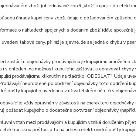
jednávaném zboží (objednávané zboží „vloží“ kupující do elektr
působu úhrady kupní ceny zboží, údaje o požadovaném způsobu d
formace o nákladech spojených s dodáním zboží (dále společně 
 uvedení takové ceny, při níž je zjevné, že se jedná o chybu v psa
 zasláním objednávky prodávajícímu je kupujícímu umožněno zkon
 to i s ohledem na možnost kupujícího zjišťovat a opravovat chyby
pující prodávajícímu kliknutím na tlačítko „ODESLAT“. Údaje uv
Prodávající neprodleně po obdržení objednávky toto obdržení kup
cké pošty kupujícího uvedenou v uživatelském účtu či v objednáv
ávající je vždy oprávněn v závislosti na charakteru objednávky 
u) požádat kupujícího o dodatečné potvrzení objednávky (napříkla
vní vztah mezi prodávajícím a kupujícím vzniká doručením přijetí
u elektronickou poštou, a to na adresu elektronické pošty kupujíc