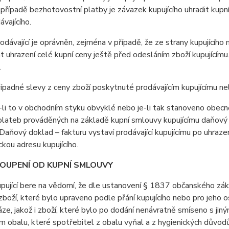
 případě bezhotovostní platby je závazek kupujícího uhradit kupn
ávajícího.
ávající je oprávněn, zejména v případě, že ze strany kupujícího
 uhrazení celé kupní ceny ještě před odesláním zboží kupujícím
.
padné slevy z ceny zboží poskytnuté prodávajícím kupujícímu n
i to v obchodním styku obvyklé nebo je-li tak stanoveno obecně 
lateb prováděných na základě kupní smlouvy kupujícímu daňový d
Daňový doklad – fakturu vystaví prodávající kupujícímu po uhrazen
ckou adresu kupujícího.
TOUPENÍ OD KUPNÍ SMLOUVY
jící bere na vědomí, že dle ustanovení § 1837 občanského záko
boží, které bylo upraveno podle přání kupujícího nebo pro jeho 
áze, jakož i zboží, které bylo po dodání nenávratně smíseno s ji
 obalu, které spotřebitel z obalu vyňal a z hygienických důvodů