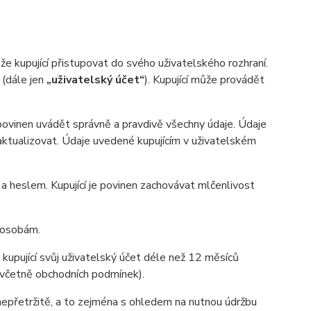
 kupující přistupovat do svého uživatelského rozhraní.
 (dále jen
„uživatelský účet“
). Kupující může provádět
 povinen uvádět správně a pravdivě všechny údaje. Údaje
n aktualizovat. Údaje uvedené kupujícím v uživatelském
heslem. Kupující je povinen zachovávat mlčenlivost
m osobám.
 kupující svůj uživatelský účet déle než 12 měsíců
y (včetně obchodních podmínek).
nepřetržitě, a to zejména s ohledem na nutnou údržbu