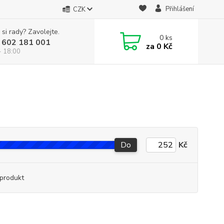
Přihlášení
CZK
 si rady? Zavolejte.
0
ks
 602 181 001
za
0 Kč
- 18:00
Do
Kč
produkt