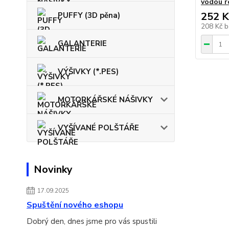
vodou r
252 K
PUFFY (3D pěna)
208 Kč
b
GALANTERIE
VÝŠIVKY (*.PES)
MOTORKÁŘSKÉ NÁŠIVKY
VYŠÍVANÉ POLŠTÁŘE
Novinky
17.09.2025
Spuštění nového eshopu
Dobrý den, dnes jsme pro vás spustili