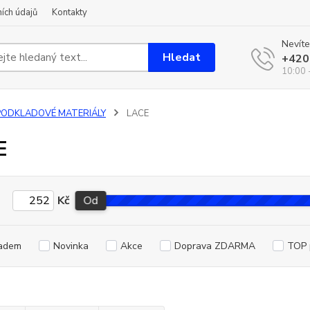
ích údajů
Kontakty
Nevíte
Hledat
+420
10:00 
PODKLADOVÉ MATERIÁLY
LACE
E
Kč
Od
adem
Novinka
Akce
Doprava ZDARMA
TOP 