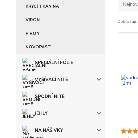
Nejnově
KRYCÍ TKANINA
VIRON
Zobrazuji 
PIRON
NOVOPAST
SPECIÁLNÍ FÓLIE
VYŠÍVACÍ NITĚ
SPODNÍ NITĚ
JEHLY
NA NÁŠIVKY