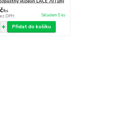
ozpustný vlizelin LACE 70 (1m)
č
/
ks
Skladem 5 ks
ez DPH
Přidat do košíku