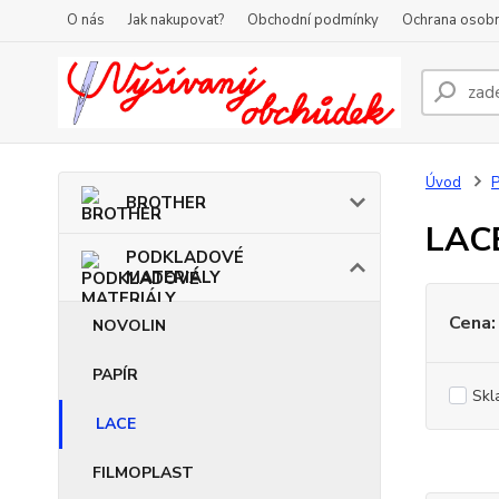
O nás
Jak nakupovat?
Obchodní podmínky
Ochrana osobn
Úvod
BROTHER
LAC
PODKLADOVÉ
MATERIÁLY
Cena:
NOVOLIN
PAPÍR
Skl
LACE
FILMOPLAST