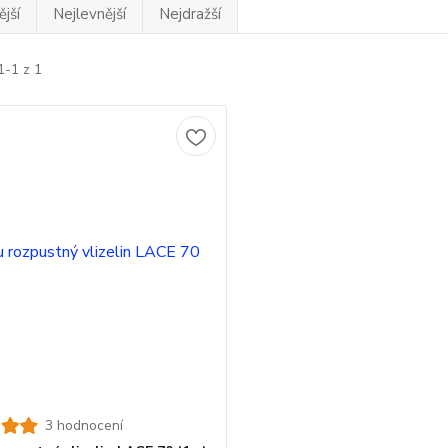
jší
Nejlevnější
Nejdražší
1-1 z 1
3 hodnocení