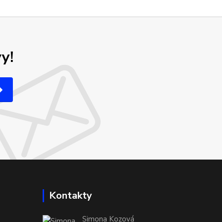
y!
Kontakty
Simona Kozová