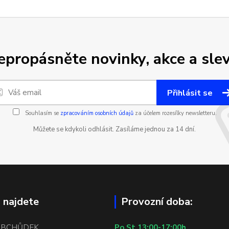
epropásněte novinky, akce a slev
Přihlásit se
Souhlasím se
zpracováním osobních údajů
za účelem rozesílky newsletteru.
Můžete se kdykoli odhlásit. Zasíláme jednou za 14 dní.
 najdete
Provozní doba:
OBCHŮDEK
Po,St 13:00-17:00h