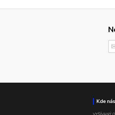
N
Kde nás
VYŠÍVANÝ 