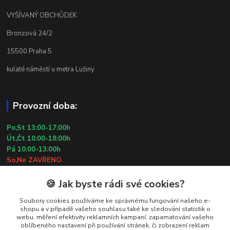
VYŠÍVANÝ OBCHŮDEK
Bronzová 24/2
15500 Praha 5
kulaté náměstí u metra Lužiny
Provozní doba:
Po,St 13:00-17:00h
Út,Čt 10:00-18:00h
Pá 10:00-13:00h
So,Ne ZAVŘENO
29.7.2026 (St) 10:00-18:00h
🍪 Jak byste rádi své cookies?
Kontakty
Soubory cookies používáme ke správnému fungování našeho e-
shopu a v případě vašeho souhlasu také ke sledování statistik o
webu, měření efektivity reklamních kampaní, zapamatování vašeho
Simona Kozová
oblíbeného nastavení při používání stránek, či zobrazení reklam