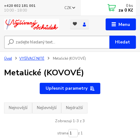
0
ks
+420 602 181 001
CZK
za
0 Kč
10:00 - 18:00
Menu
Hledat
Úvod
VYŠÍVACÍ NITĚ
Metalické (KOVOVÉ)
Metalické (KOVOVÉ)
Upřesnit parametry
Nejnovější
Nejlevnější
Nejdražší
Zobrazuji 1-3 z 3
strana
z 1