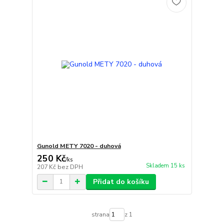
Gunold METY 7020 - duhová
250 Kč
/
ks
Skladem 15 ks
207 Kč
bez DPH
Přidat do košíku
strana
z 1