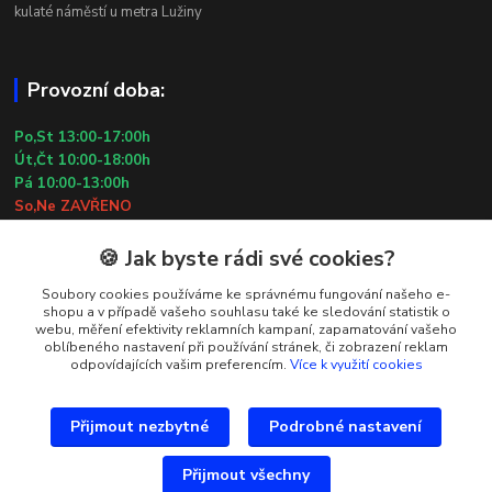
kulaté náměstí u metra Lužiny
Provozní doba:
Po,St 13:00-17:00h
Út,Čt 10:00-18:00h
Pá 10:00-13:00h
So,Ne ZAVŘENO
29.7.2026 (St) 10:00-18:00h
🍪 Jak byste rádi své cookies?
Kontakty
Soubory cookies používáme ke správnému fungování našeho e-
shopu a v případě vašeho souhlasu také ke sledování statistik o
webu, měření efektivity reklamních kampaní, zapamatování vašeho
Simona Kozová
oblíbeného nastavení při používání stránek, či zobrazení reklam
+420 602 181 001
odpovídajících vašim preferencím.
Více k využití cookies
info@vysivanyobchudek.cz
Přijmout nezbytné
Podrobné nastavení
Přijmout všechny