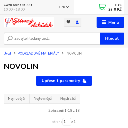
0
ks
+420 602 181 001
CZK
za
0 Kč
10:00 - 18:00
Menu
Hledat
Úvod
PODKLADOVÉ MATERIÁLY
NOVOLIN
NOVOLIN
Upřesnit parametry
Nejnovější
Nejlevnější
Nejdražší
Zobrazuji 1-18 z 18
strana
z 1