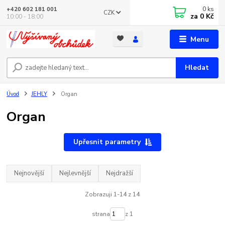
0
ks
+420 602 181 001
CZK
za
0 Kč
10:00 - 18:00
Menu
Hledat
Úvod
JEHLY
Organ
Organ
Upřesnit parametry
Nejnovější
Nejlevnější
Nejdražší
Zobrazuji 1-14 z 14
strana
z 1