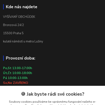
Kde nás najdete
VYŠÍVANÝ OBCHŮDEK
Bronzová 24/2
15500 Praha 5
kulaté náměstí u metra Lužiny
Provozní doba:
Po,St 13:00-17:00h
Út,Čt 10:00-18:00h
Pá 10:00-13:00h
So,Ne ZAVŘENO
29.7.2026 (St) 10:00-18:00h
🍪 Jak byste rádi své cookies?
Kontakty
Soubory cookies používáme ke správnému fungování našeho e-