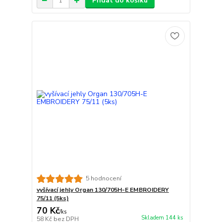
Přidat do košíku
5 hodnocení
vyšívací jehly Organ 130/705H-E EMBROIDERY
75/11 (5ks)
70 Kč
/
ks
Skladem 144 ks
58 Kč
bez DPH