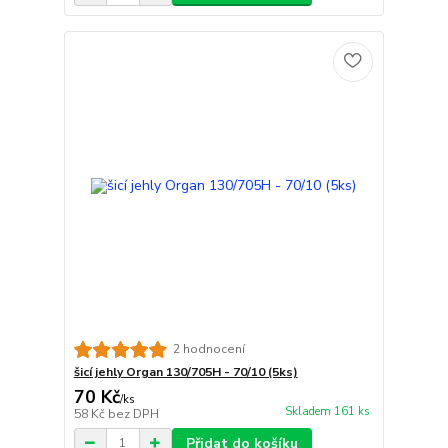
2 hodnocení
šicí jehly Organ 130/705H - 70/10 (5ks)
70 Kč
/
ks
Skladem 161 ks
58 Kč
bez DPH
Přidat do košíku