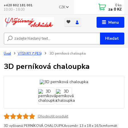
0
ks
+420 602 181 001
CZK
za
0 Kč
10:00 - 18:00
Menu
Hledat
Úvod
VÝŠIVKY (*.PES)
3D perníková chaloupka
3D perníková chaloupka
Ohodnotit produkt
3D vyšívaná PERNÍKOVÁ CHALOUPKArozměr: 13 x 18 x 16,5cmformát: