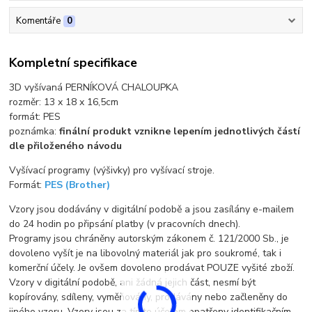
Komentáře
0
Kompletní specifikace
3D vyšívaná PERNÍKOVÁ CHALOUPKA
rozměr: 13 x 18 x 16,5cm
formát: PES
poznámka:
finální produkt vznikne lepením jednotlivých částí
dle přiloženého návodu
Vyšívací programy (výšivky) pro vyšívací stroje.
Formát:
PES (Brother)
Vzory jsou dodávány v digitální podobě a jsou zasílány e-mailem
do 24 hodin po připsání platby (v pracovních dnech).
Programy jsou chráněny autorským zákonem č. 121/2000 Sb., je
dovoleno vyšít je na libovolný materiál jak pro soukromé, tak i
komerční účely. Je ovšem dovoleno prodávat POUZE vyšité zboží.
Vzory v digitální podobě, ani žádná jejich část, nesmí být
kopírovány, sdíleny, vyměňovány, prodávány nebo začleněny do
jiného vzoru. Vzory jsou za tímto účelem opatřeny identifikačním