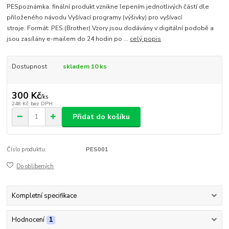
PESpoznámka: finální produkt vznikne lepením jednotlivých částí dle
přiloženého návodu Vyšívací programy (výšivky) pro vyšívací
stroje. Formát: PES (Brother) Vzory jsou dodávány v digitální podobě a
jsou zasílány e-mailem do 24 hodin po ...
celý popis
Dostupnost
skladem 10 ks
300 Kč
/
ks
248 Kč
bez DPH
Přidat do košíku
Číslo produktu:
PES001
Do oblíbených
Kompletní specifikace
Hodnocení
1