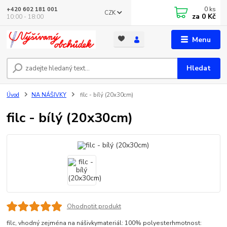
0
ks
+420 602 181 001
CZK
za
0 Kč
10:00 - 18:00
Menu
Hledat
Úvod
NA NÁŠIVKY
filc - bílý (20x30cm)
filc - bílý (20x30cm)
Ohodnotit produkt
filc, vhodný zejména na nášivkymateriál: 100% polyesterhmotnost: