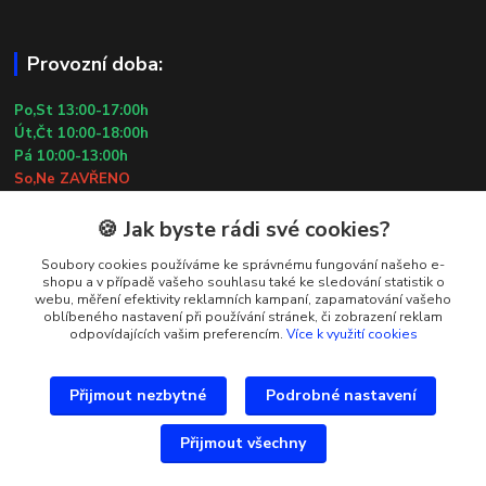
Provozní doba:
Po,St 13:00-17:00h
Út,Čt 10:00-18:00h
Pá 10:00-13:00h
So,Ne ZAVŘENO
29.7.2026 (St) 10:00-18:00h
🍪 Jak byste rádi své cookies?
Kontakty
Soubory cookies používáme ke správnému fungování našeho e-
shopu a v případě vašeho souhlasu také ke sledování statistik o
webu, měření efektivity reklamních kampaní, zapamatování vašeho
Simona Kozová
oblíbeného nastavení při používání stránek, či zobrazení reklam
+420 602 181 001
odpovídajících vašim preferencím.
Více k využití cookies
info@vysivanyobchudek.cz
Přijmout nezbytné
Podrobné nastavení
Přijmout všechny