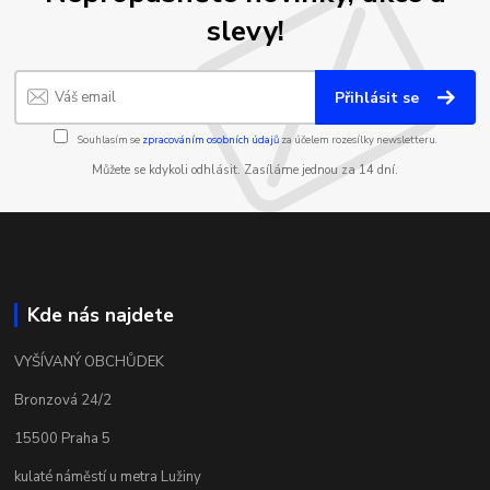
slevy!
Přihlásit se
Souhlasím se
zpracováním osobních údajů
za účelem rozesílky newsletteru.
Můžete se kdykoli odhlásit. Zasíláme jednou za 14 dní.
Kde nás najdete
VYŠÍVANÝ OBCHŮDEK
Bronzová 24/2
15500 Praha 5
kulaté náměstí u metra Lužiny