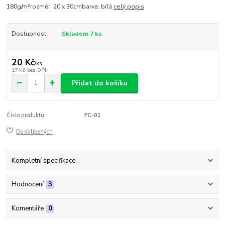
180g/m²rozměr: 20 x 30cmbarva: bílá
celý popis
Dostupnost
Skladem 7 ks
20 Kč
/
ks
17 Kč
bez DPH
Přidat do košíku
Číslo produktu:
FC-01
Do oblíbených
Kompletní specifikace
Hodnocení
3
Komentáře
0