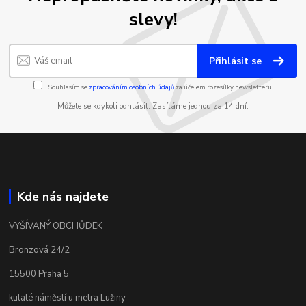
slevy!
Přihlásit se
Souhlasím se
zpracováním osobních údajů
za účelem rozesílky newsletteru.
Můžete se kdykoli odhlásit. Zasíláme jednou za 14 dní.
Kde nás najdete
VYŠÍVANÝ OBCHŮDEK
Bronzová 24/2
15500 Praha 5
kulaté náměstí u metra Lužiny