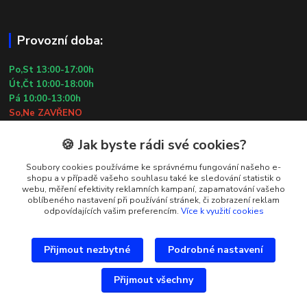
Provozní doba:
Po,St 13:00-17:00h
Út,Čt 10:00-18:00h
Pá 10:00-13:00h
So,Ne ZAVŘENO
29.7.2026 (St) 10:00-18:00h
🍪 Jak byste rádi své cookies?
Kontakty
Soubory cookies používáme ke správnému fungování našeho e-
shopu a v případě vašeho souhlasu také ke sledování statistik o
webu, měření efektivity reklamních kampaní, zapamatování vašeho
Simona Kozová
oblíbeného nastavení při používání stránek, či zobrazení reklam
+420 602 181 001
odpovídajících vašim preferencím.
Více k využití cookies
info@vysivanyobchudek.cz
Přijmout nezbytné
Podrobné nastavení
Přijmout všechny