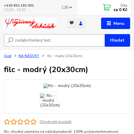
0
ks
+420 602 181 001
CZK
za
0 Kč
10:00 - 18:00
Menu
Hledat
Úvod
NA NÁŠIVKY
filc - modrý (20x30cm)
filc - modrý (20x30cm)
Ohodnotit produkt
filc, vhodný zejména na nášivkymateriál: 100% polyesterhmotnost: