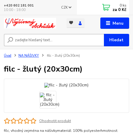
0
ks
+420 602 181 001
CZK
za
0 Kč
10:00 - 18:00
Menu
Hledat
Úvod
NA NÁŠIVKY
filc - žlutý (20x30cm)
filc - žlutý (20x30cm)
Ohodnotit produkt
filc, vhodný zejména na nášivkymateriál: 100% polyesterhmotnost: