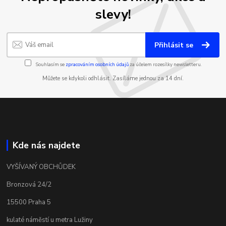
slevy!
Přihlásit se
Souhlasím se
zpracováním osobních údajů
za účelem rozesílky newsletteru.
Můžete se kdykoli odhlásit. Zasíláme jednou za 14 dní.
Kde nás najdete
VYŠÍVANÝ OBCHŮDEK
Bronzová 24/2
15500 Praha 5
kulaté náměstí u metra Lužiny