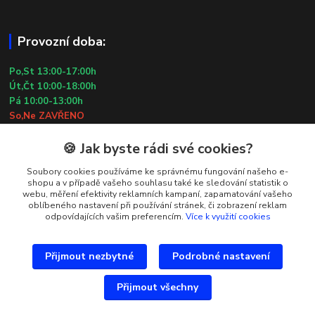
Provozní doba:
Po,St 13:00-17:00h
Út,Čt 10:00-18:00h
Pá 10:00-13:00h
So,Ne ZAVŘENO
29.7.2026 (St) 10:00-18:00h
🍪 Jak byste rádi své cookies?
Kontakty
Soubory cookies používáme ke správnému fungování našeho e-
shopu a v případě vašeho souhlasu také ke sledování statistik o
webu, měření efektivity reklamních kampaní, zapamatování vašeho
Simona Kozová
oblíbeného nastavení při používání stránek, či zobrazení reklam
+420 602 181 001
odpovídajících vašim preferencím.
Více k využití cookies
info@vysivanyobchudek.cz
Přijmout nezbytné
Podrobné nastavení
Přijmout všechny