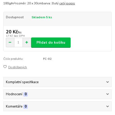
180g/m²rozměr: 20 x 30cmbarva: žlutý
celý popis
Dostupnost
Skladem 5 ks
20 Kč
/
ks
17 Kč
bez DPH
Přidat do košíku
Číslo produktu:
FC-02
Do oblíbených
Kompletní specifikace
Hodnocení
0
Komentáře
0