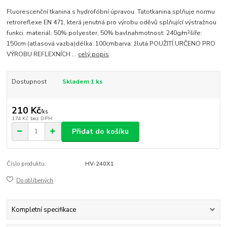
Fluorescenční tkanina s hydrofóbní úpravou. Tatotkanina splňuje normu
retroreflexe EN 471, která jenutná pro výrobu oděvů splňující výstražnou
funkci. materiál: 50% polyester, 50% bavlnahmotnost: 240g/m²šíře:
150cm (atlasová vazba)délka: 100cmbarva: žlutá POUŽITÍ:URČENO PRO
VÝROBU REFLEXNÍCH ...
celý popis
Dostupnost
Skladem 1 ks
210 Kč
/
ks
174 Kč
bez DPH
Přidat do košíku
Číslo produktu:
HV-240X1
Do oblíbených
Kompletní specifikace