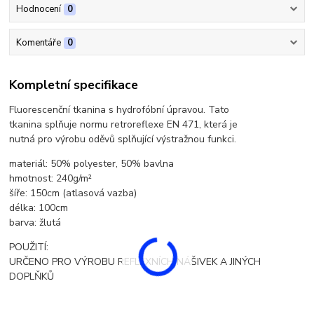
Hodnocení
0
Komentáře
0
Kompletní specifikace
Fluorescenční tkanina s hydrofóbní úpravou. Tato
tkanina splňuje normu retroreflexe EN 471, která je
nutná pro výrobu oděvů splňující výstražnou funkci.
materiál: 50% polyester, 50% bavlna
hmotnost: 240g/m²
šíře: 150cm (atlasová vazba)
délka: 100cm
barva: žlutá
POUŽITÍ:
URČENO PRO VÝROBU REFLEXNÍCH NÁŠIVEK A JINÝCH
DOPLŇKŮ