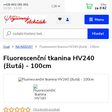
0
ks
+420 602 181 001
CZK
za
0 Kč
10:00 - 18:00
Menu
Hledat
Úvod
NA NÁŠIVKY
Fluorescenční tkanina HV240 (žlutá) - 100cm
Fluorescenční tkanina HV240
(žlutá) - 100cm
Ohodnotit produkt