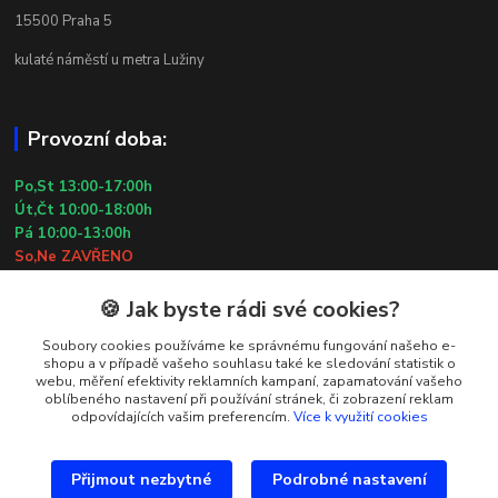
15500 Praha 5
kulaté náměstí u metra Lužiny
Provozní doba:
Po,St 13:00-17:00h
Út,Čt 10:00-18:00h
Pá 10:00-13:00h
So,Ne ZAVŘENO
29.7.2026 (St) 10:00-18:00h
🍪 Jak byste rádi své cookies?
Kontakty
Soubory cookies používáme ke správnému fungování našeho e-
shopu a v případě vašeho souhlasu také ke sledování statistik o
webu, měření efektivity reklamních kampaní, zapamatování vašeho
Simona Kozová
oblíbeného nastavení při používání stránek, či zobrazení reklam
+420 602 181 001
odpovídajících vašim preferencím.
Více k využití cookies
info@vysivanyobchudek.cz
Přijmout nezbytné
Podrobné nastavení