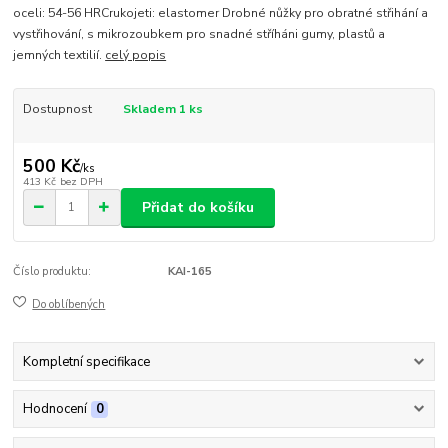
oceli: 54-56 HRCrukojeti: elastomer Drobné nůžky pro obratné střihání a
vystřihování, s mikrozoubkem pro snadné stříháni gumy, plastů a
jemných textilií.
celý popis
Dostupnost
Skladem 1 ks
500 Kč
/
ks
413 Kč
bez DPH
Přidat do košíku
Číslo produktu:
KAI-165
Do oblíbených
Kompletní specifikace
Hodnocení
0