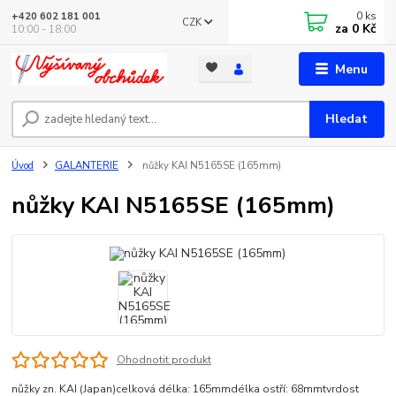
0
ks
+420 602 181 001
CZK
za
0 Kč
10:00 - 18:00
Menu
Hledat
Úvod
GALANTERIE
nůžky KAI N5165SE (165mm)
nůžky KAI N5165SE (165mm)
Ohodnotit produkt
nůžky zn. KAI (Japan)celková délka: 165mmdélka ostří: 68mmtvrdost