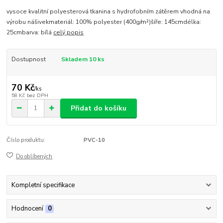
vysoce kvalitní polyesterová tkanina s hydrofobním zátěrem vhodná na
výrobu nášivekmateriál: 100% polyester (400g/m²)šíře: 145cmdélka:
25cmbarva: bílá
celý popis
Dostupnost
Skladem 10 ks
70 Kč
/
ks
58 Kč
bez DPH
Přidat do košíku
Číslo produktu:
PVC-10
Do oblíbených
Kompletní specifikace
Hodnocení
0