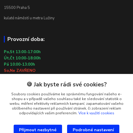
15500 Praha 5
kulaté náměstí u metra Lužiny
Provozní doba:
Po,St 13:00-17:00h
Út,Čt 10:00-18:00h
Pá 10:00-13:00h
So,Ne ZAVŘENO
29.7.2026 (St) 10:00-18:00h
🍪 Jak byste rádi své cookies?
Kontakty
Soubory cookies používáme ke správnému fungování našeho e-
shopu a v případě vašeho souhlasu také ke sledování statistik o
webu, měření efektivity reklamních kampaní, zapamatování vašeho
Simona Kozová
oblíbeného nastavení při používání stránek, či zobrazení reklam
+420 602 181 001
odpovídajících vašim preferencím.
Více k využití cookies
info@vysivanyobchudek.cz
Přijmout nezbytné
Podrobné nastavení