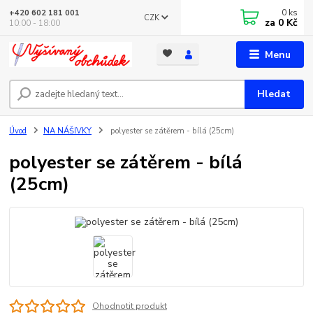
0
ks
+420 602 181 001
CZK
za
0 Kč
10:00 - 18:00
Menu
Hledat
Úvod
NA NÁŠIVKY
polyester se zátěrem - bílá (25cm)
polyester se zátěrem - bílá
(25cm)
Ohodnotit produkt