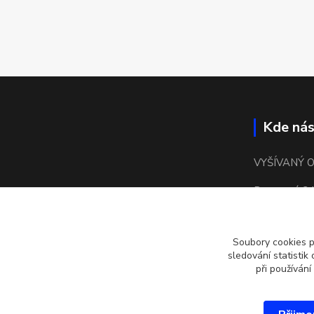
Kde nás
VYŠÍVANÝ 
Bronzová 24
15500 Praha
Soubory cookies 
kulaté náměs
sledování statisti
při používání