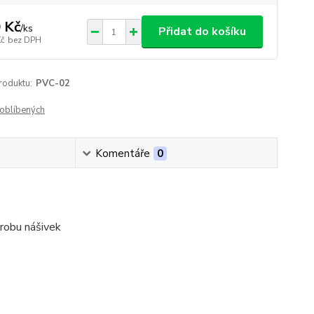
 Kč
/
ks
Přidat do košíku
Kč
bez DPH
roduktu:
PVC-02
oblíbených
Komentáře
0
ýrobu nášivek