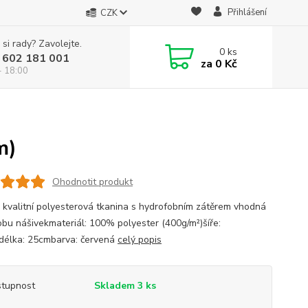
Přihlášení
CZK
 si rady? Zavolejte.
0
ks
 602 181 001
za
0 Kč
- 18:00
m)
Ohodnotit produkt
 kvalitní polyesterová tkanina s hydrofobním zátěrem vhodná
obu nášivekmateriál: 100% polyester (400g/m²)šíře:
élka: 25cmbarva: červená
celý popis
tupnost
Skladem 3 ks