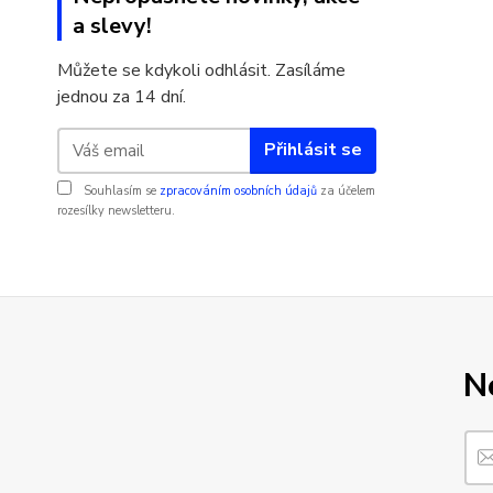
a slevy!
Můžete se kdykoli odhlásit. Zasíláme
jednou za 14 dní.
Přihlásit se
Souhlasím se
zpracováním osobních údajů
za účelem
rozesílky newsletteru.
N