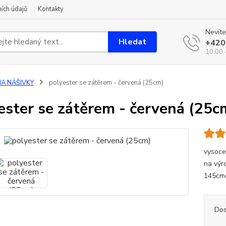
ích údajů
Kontakty
Nevíte
Hledat
+420
10:00 
NA NÁŠIVKY
polyester se zátěrem - červená (25cm)
ester se zátěrem - červená (25c
vysoce
na výr
145cmd
Dos