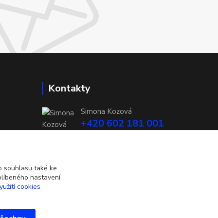
Kontakty
Simona Kozová
+420 602 181 001
info@vysivanyobchudek.cz
 souhlasu také ke
blíbeného nastavení
yužití cookies