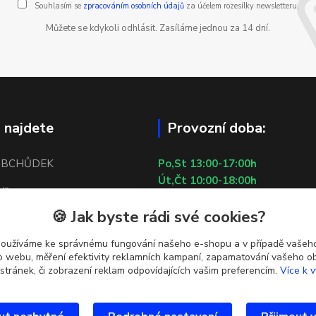
Souhlasím se
zpracováním osobních údajů
za účelem rozesílky newsletteru.
Můžete se kdykoli odhlásit. Zasíláme jednou za 14 dní.
 najdete
Provozní doba:
OBCHŮDEK
Po,St 13:00-17:00h
Út,Čt 10:00-18:00h
/2
Pá 10:00-13:00h
🍪 Jak byste rádi své cookies?
So,Ne ZAVŘENO
 5
29.7.2026 (St) 10:00-18:00h
používáme ke správnému fungování našeho e-shopu a v případě vašeho
tí u metra Lužiny
k o webu, měření efektivity reklamních kampaní, zapamatování vašeho o
 stránek, či zobrazení reklam odpovídajících vašim preferencím.
Více k v