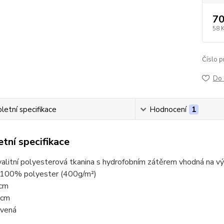
70
58 
Číslo p
Do 
etní specifikace
Hodnocení
1
tní specifikace
alitní polyesterová tkanina s hydrofobním zátěrem vhodná na v
: 100% polyester (400g/m²)
5cm
5cm
rvená