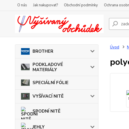
O nás
Jak nakupovat?
Obchodní podmínky
Ochrana osobn
Úvod
BROTHER
poly
PODKLADOVÉ
MATERIÁLY
SPECIÁLNÍ FÓLIE
VYŠÍVACÍ NITĚ
SPODNÍ NITĚ
JEHLY