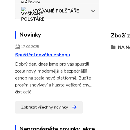
VYŠÍVANÉ POLŠTÁŘE
Novinky
Zboží 
17.09.2025
NA N
Spuštění nového eshopu
Dobrý den, dnes jsme pro vás spustili
zcela nový, modernější a bezpečnější
eshop na zcela nové platformě. Buďte
prosím shovívaví a hlaste veškeré chy...
číst celé
Zobrazit všechny novinky
Nepropásněte novinky, akce