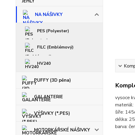
NA NÁŠIVKY
PES (Polyester)
FILC (Emblémový)
HV240
Kompl
PUFFY (3D pěna)
Komple
GALANTERIE
vysoce kv
materiál
šíře: 14
VÝŠIVKY (*.PES)
délka: 2
barva: če
MOTORKÁŘSKÉ NÁŠIVKY