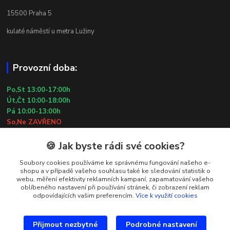
15500 Praha 5
kulaté náměstí u metra Lužiny
Provozní doba:
Po,St 13:00-17:00h
Út,Čt 10:00-18:00h
Pá 10:00-13:00h
So,Ne ZAVŘENO
29.7.2026 (St) 10:00-18:00h
🍪 Jak byste rádi své cookies?
Kontakty
Soubory cookies používáme ke správnému fungování našeho e-
shopu a v případě vašeho souhlasu také ke sledování statistik o
webu, měření efektivity reklamních kampaní, zapamatování vašeho
Simona Kozová
oblíbeného nastavení při používání stránek, či zobrazení reklam
+420 602 181 001
odpovídajících vašim preferencím.
Více k využití cookies
info@vysivanyobchudek.cz
Přijmout nezbytné
Podrobné nastavení