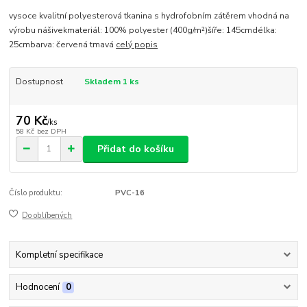
vysoce kvalitní polyesterová tkanina s hydrofobním zátěrem vhodná na
výrobu nášivekmateriál: 100% polyester (400g/m²)šíře: 145cmdélka:
25cmbarva: červená tmavá
celý popis
Dostupnost
Skladem 1 ks
70 Kč
/
ks
58 Kč
bez DPH
Přidat do košíku
Číslo produktu:
PVC-16
Do oblíbených
Kompletní specifikace
Hodnocení
0