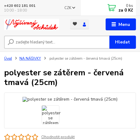
0
ks
+420 602 181 001
CZK
za
0 Kč
10:00 - 18:00
Menu
Hledat
Úvod
NA NÁŠIVKY
polyester se zátěrem - červená tmavá (25cm)
polyester se zátěrem - červená
tmavá (25cm)
Ohodnotit produkt