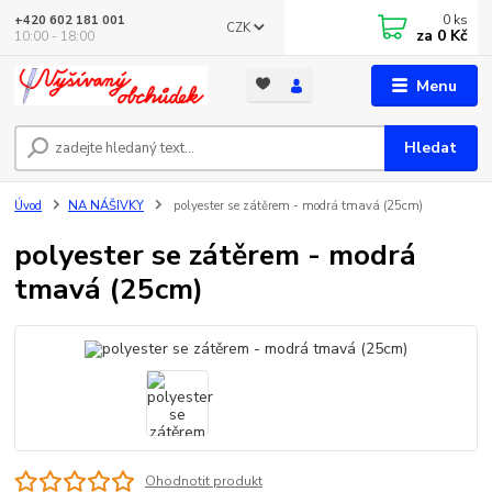
0
ks
+420 602 181 001
CZK
za
0 Kč
10:00 - 18:00
Menu
Hledat
Úvod
NA NÁŠIVKY
polyester se zátěrem - modrá tmavá (25cm)
polyester se zátěrem - modrá
tmavá (25cm)
Ohodnotit produkt