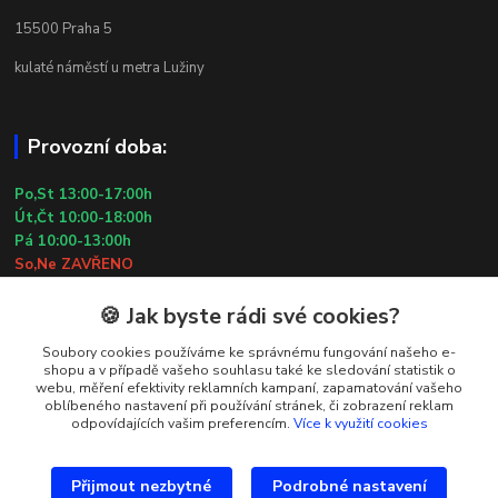
15500 Praha 5
kulaté náměstí u metra Lužiny
Provozní doba:
Po,St 13:00-17:00h
Út,Čt 10:00-18:00h
Pá 10:00-13:00h
So,Ne ZAVŘENO
29.7.2026 (St) 10:00-18:00h
🍪 Jak byste rádi své cookies?
Kontakty
Soubory cookies používáme ke správnému fungování našeho e-
shopu a v případě vašeho souhlasu také ke sledování statistik o
webu, měření efektivity reklamních kampaní, zapamatování vašeho
Simona Kozová
oblíbeného nastavení při používání stránek, či zobrazení reklam
+420 602 181 001
odpovídajících vašim preferencím.
Více k využití cookies
info@vysivanyobchudek.cz
Přijmout nezbytné
Podrobné nastavení