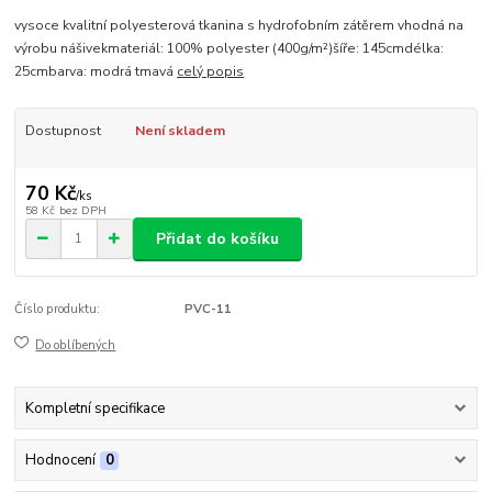
vysoce kvalitní polyesterová tkanina s hydrofobním zátěrem vhodná na
výrobu nášivekmateriál: 100% polyester (400g/m²)šíře: 145cmdélka:
25cmbarva: modrá tmavá
celý popis
Dostupnost
Není skladem
70 Kč
/
ks
58 Kč
bez DPH
Přidat do košíku
Číslo produktu:
PVC-11
Do oblíbených
Kompletní specifikace
Hodnocení
0