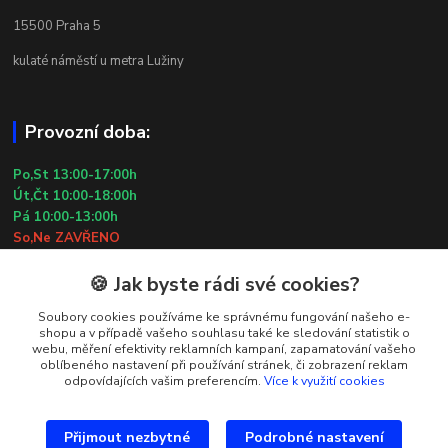
15500 Praha 5
kulaté náměstí u metra Lužiny
Provozní doba:
Po,St 13:00-17:00h
Út,Čt 10:00-18:00h
Pá 10:00-13:00h
So,Ne ZAVŘENO
29.7.2026 (St) 10:00-18:00h
🍪 Jak byste rádi své cookies?
Kontakty
Soubory cookies používáme ke správnému fungování našeho e-
shopu a v případě vašeho souhlasu také ke sledování statistik o
webu, měření efektivity reklamních kampaní, zapamatování vašeho
Simona Kozová
oblíbeného nastavení při používání stránek, či zobrazení reklam
+420 602 181 001
odpovídajících vašim preferencím.
Více k využití cookies
info@vysivanyobchudek.cz
Přijmout nezbytné
Podrobné nastavení