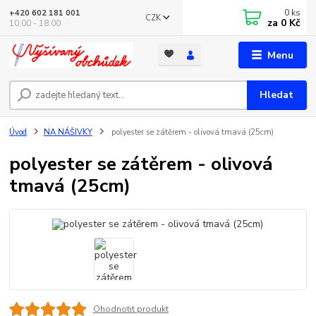
0
ks
+420 602 181 001
CZK
za
0 Kč
10:00 - 18:00
Menu
Hledat
Úvod
NA NÁŠIVKY
polyester se zátěrem - olivová tmavá (25cm)
polyester se zátěrem - olivová
tmavá (25cm)
Ohodnotit produkt