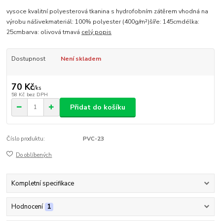
vysoce kvalitní polyesterová tkanina s hydrofobním zátěrem vhodná na
výrobu nášivekmateriál: 100% polyester (400g/m²)šíře: 145cmdélka:
25cmbarva: olivová tmavá
celý popis
Dostupnost
Není skladem
70 Kč
/
ks
58 Kč
bez DPH
Přidat do košíku
Číslo produktu:
PVC-23
Do oblíbených
Kompletní specifikace
Hodnocení
1