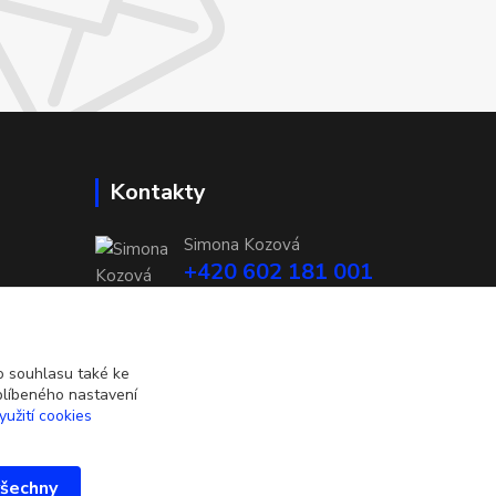
Kontakty
Simona Kozová
+420 602 181 001
info@vysivanyobchudek.cz
 souhlasu také ke
blíbeného nastavení
yužití cookies
všechny