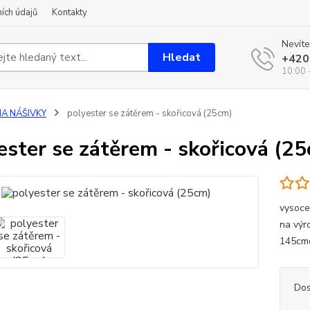
ích údajů
Kontakty
Nevíte
Hledat
+420
10:00 
NA NÁŠIVKY
polyester se zátěrem - skořicová (25cm)
ester se zátěrem - skořicová (2
vysoce
na výr
145cmd
Dos