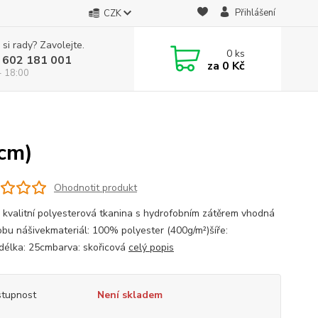
Přihlášení
CZK
 si rady? Zavolejte.
0
ks
 602 181 001
za
0 Kč
- 18:00
5cm)
Ohodnotit produkt
 kvalitní polyesterová tkanina s hydrofobním zátěrem vhodná
obu nášivekmateriál: 100% polyester (400g/m²)šíře:
élka: 25cmbarva: skořicová
celý popis
tupnost
Není skladem