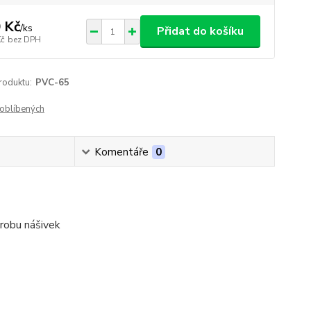
 Kč
/
ks
Přidat do košíku
Kč
bez DPH
roduktu:
PVC-65
oblíbených
Komentáře
0
ýrobu nášivek