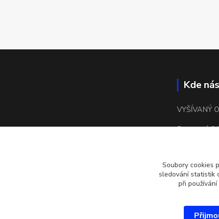
Kde nás
VYŠÍVANÝ 
Bronzová 24
15500 Praha
Soubory cookies 
kulaté náměs
sledování statisti
při používání
Přijmo