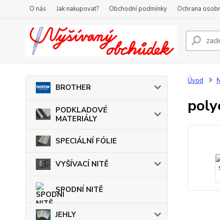
O nás
Jak nakupovat?
Obchodní podmínky
Ochrana osobn
Úvod
BROTHER
poly
PODKLADOVÉ
MATERIÁLY
SPECIÁLNÍ FÓLIE
VYŠÍVACÍ NITĚ
SPODNÍ NITĚ
JEHLY