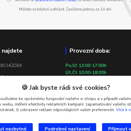
Souhlasím se
zpracováním osobních údajů
za účelem rozesílky newsletteru.
Můžete se kdykoli odhlásit. Zasíláme jednou za 14 dní.
 najdete
Provozní doba:
OBCHŮDEK
Po,St 13:00-17:00h
Út,Čt 10:00-18:00h
/2
Pá 10:00-13:00h
🍪 Jak byste rádi své cookies?
So,Ne ZAVŘENO
 5
29.7.2026 (St) 10:00-18:00h
používáme ke správnému fungování našeho e-shopu a v případě vašeho
tí u metra Lužiny
k o webu, měření efektivity reklamních kampaní, zapamatování vašeho o
 stránek, či zobrazení reklam odpovídajících vašim preferencím.
Více k v
ut nezbytné
Podrobné nastavení
Přijmout 