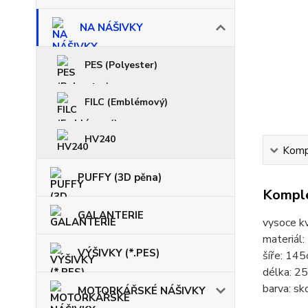
NA NÁŠIVKY
PES (Polyester)
FILC (Emblémový)
HV240
Kompl
PUFFY (3D pěna)
Komple
GALANTERIE
vysoce kv
materiál
VÝŠIVKY (*.PES)
šíře: 14
délka: 2
barva: sk
MOTORKÁŘSKÉ NÁŠIVKY