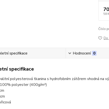
70
58 
Číslo p
Do 
etní specifikace
Hodnocení
0
tní specifikace
alitní polyesterová tkanina s hydrofobním zátěrem vhodná na v
: 100% polyester (400g/m²)
5cm
5cm
ořicová