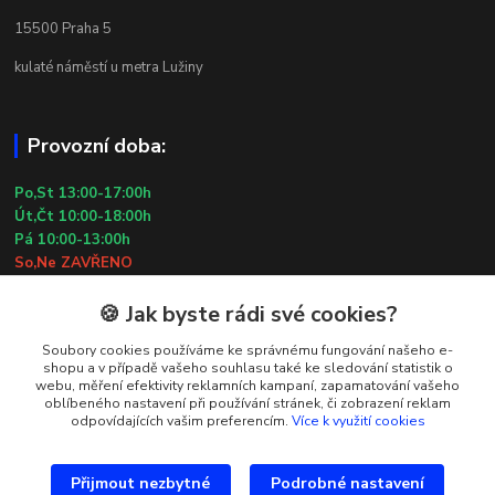
15500 Praha 5
kulaté náměstí u metra Lužiny
Provozní doba:
Po,St 13:00-17:00h
Út,Čt 10:00-18:00h
Pá 10:00-13:00h
So,Ne ZAVŘENO
29.7.2026 (St) 10:00-18:00h
🍪 Jak byste rádi své cookies?
Kontakty
Soubory cookies používáme ke správnému fungování našeho e-
shopu a v případě vašeho souhlasu také ke sledování statistik o
webu, měření efektivity reklamních kampaní, zapamatování vašeho
Simona Kozová
oblíbeného nastavení při používání stránek, či zobrazení reklam
+420 602 181 001
odpovídajících vašim preferencím.
Více k využití cookies
info@vysivanyobchudek.cz
Přijmout nezbytné
Podrobné nastavení