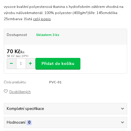
vysoce kvalitní polyesterová tkanina s hydrofobním zátěrem vhodná na
výrobu nášivekmateriál: 100% polyester (400g/m²)šíře: 145cmdélka:
25cmbarva: žlutá
celý popis
Dostupnost
Skladem 3 ks
70 Kč
/
ks
58 Kč
bez DPH
Přidat do košíku
Číslo produktu:
PVC-01
Do oblíbených
Kompletní specifikace
Hodnocení
0