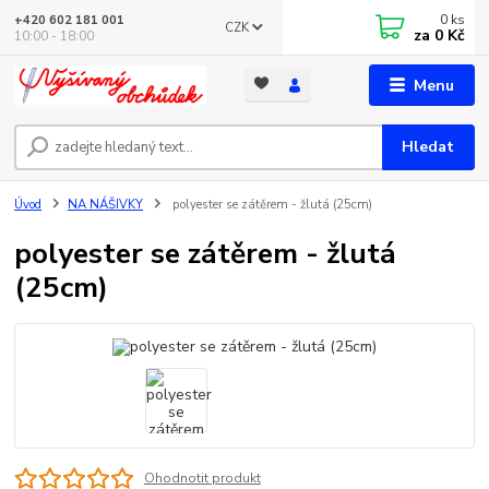
0
ks
+420 602 181 001
CZK
za
0 Kč
10:00 - 18:00
Menu
Hledat
Úvod
NA NÁŠIVKY
polyester se zátěrem - žlutá (25cm)
polyester se zátěrem - žlutá
(25cm)
Ohodnotit produkt