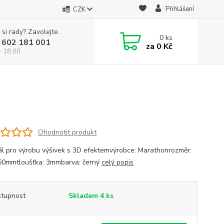
Přihlášení
CZK
 si rady? Zavolejte.
0
ks
 602 181 001
za
0 Kč
- 18:00
Ohodnotit produkt
ál pro výrobu výšivek s 3D efektemvýrobce: Marathonrozměr:
0mmtloušťka: 3mmbarva: černý
celý popis
tupnost
Skladem 4 ks