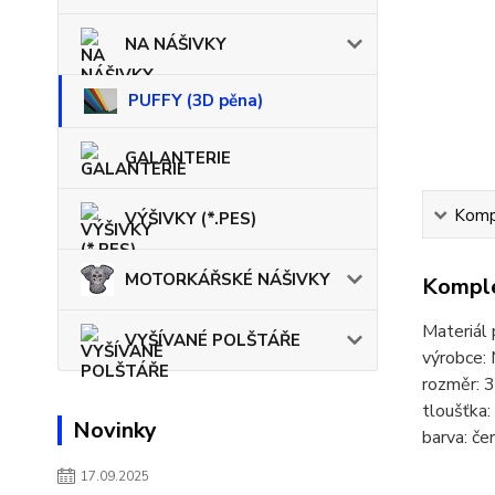
NA NÁŠIVKY
PUFFY (3D pěna)
GALANTERIE
Kompl
VÝŠIVKY (*.PES)
MOTORKÁŘSKÉ NÁŠIVKY
Komple
Materiál
VYŠÍVANÉ POLŠTÁŘE
výrobce:
rozměr:
tloušťka
Novinky
barva: če
17.09.2025