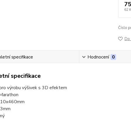
75
62 
Číslo p
Do 
etní specifikace
Hodnocení
0
tní specifikace
 pro výrobu výšivek s 3D efektem
 Marathon
 310x460mm
: 3mm
rný