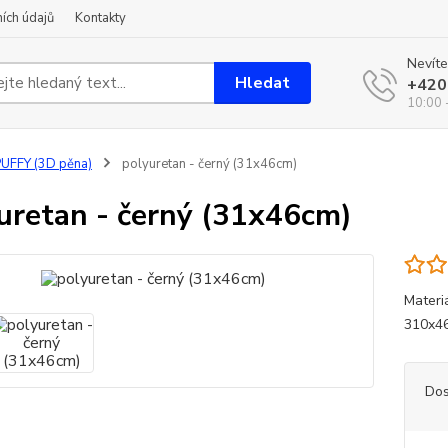
ích údajů
Kontakty
Nevíte
Hledat
+420
10:00 
UFFY (3D pěna)
polyuretan - černý (31x46cm)
uretan - černý (31x46cm)
Materi
310x46
Dos