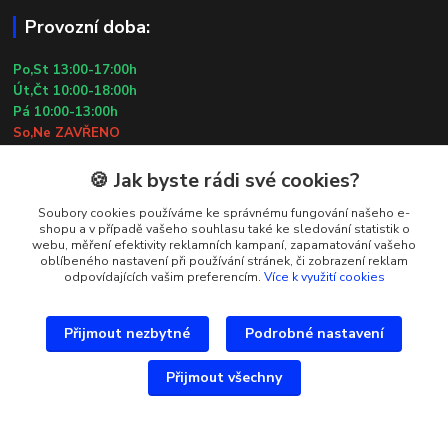
Provozní doba:
Po,St 13:00-17:00h
Út,Čt 10:00-18:00h
Pá 10:00-13:00h
So,Ne ZAVŘENO
29.7.2026 (St) 10:00-18:00h
🍪 Jak byste rádi své cookies?
Kontakty
Soubory cookies používáme ke správnému fungování našeho e-
shopu a v případě vašeho souhlasu také ke sledování statistik o
webu, měření efektivity reklamních kampaní, zapamatování vašeho
Simona Kozová
oblíbeného nastavení při používání stránek, či zobrazení reklam
+420 602 181 001
odpovídajících vašim preferencím.
Více k využití cookies
info@vysivanyobchudek.cz
Přijmout nezbytné
Podrobné nastavení
Přijmout všechny
Vytvořeno na
Eshop-rychle.cz