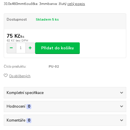
310x460mmtloušťka: 3mmbarva: žlutý
celý popis
Dostupnost
Skladem 5 ks
75 Kč
/
ks
62 Kč
bez DPH
Přidat do košíku
Číslo produktu:
PU-02
Do oblíbených
Kompletní specifikace
Hodnocení
0
Komentáře
0