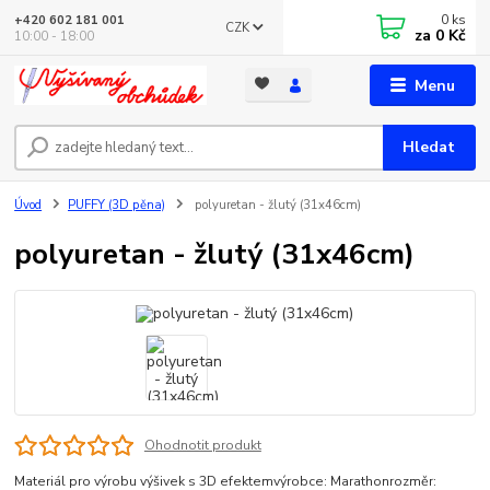
0
ks
+420 602 181 001
CZK
za
0 Kč
10:00 - 18:00
Menu
Hledat
Úvod
PUFFY (3D pěna)
polyuretan - žlutý (31x46cm)
polyuretan - žlutý (31x46cm)
Ohodnotit produkt
Materiál pro výrobu výšivek s 3D efektemvýrobce: Marathonrozměr: