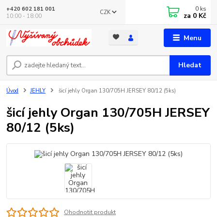
0
ks
+420 602 181 001
CZK
za
0 Kč
10:00 - 18:00
Menu
Hledat
Úvod
JEHLY
šicí jehly Organ 130/705H JERSEY 80/12 (5ks)
šicí jehly Organ 130/705H JERSEY
80/12 (5ks)
Ohodnotit produkt