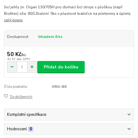
šicí jehly zn. Organ 130/705H pro domácí šicí stroje s ploškou (např.
Brother) síla: 80/12balení: 5ks v plastové krabičce na pleteniny a úplety
celý popis
Dostupnost
Skladem 8 ks
50 Kč
/
ks
41 Kč
bez DPH
Přidat do košíku
Číslo produktu:
ORG-J80
Do oblíbených
Kompletní specifikace
Hodnocení
0