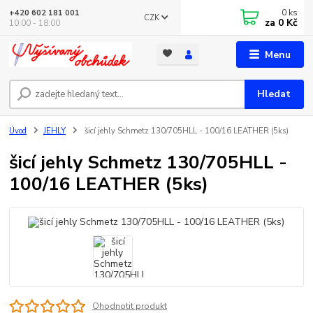
0
ks
+420 602 181 001
CZK
za
0 Kč
10:00 - 18:00
Menu
Hledat
Úvod
JEHLY
šicí jehly Schmetz 130/705HLL - 100/16 LEATHER (5ks)
šicí jehly Schmetz 130/705HLL -
100/16 LEATHER (5ks)
Ohodnotit produkt