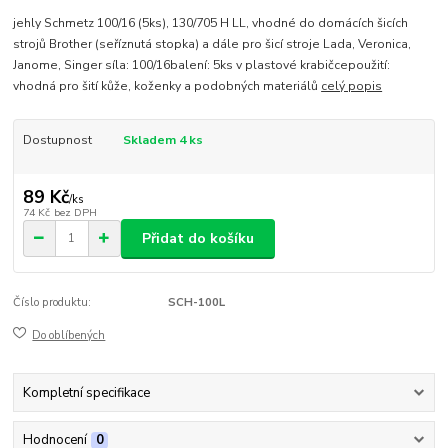
jehly Schmetz 100/16 (5ks), 130/705 H LL, vhodné do domácích šicích
strojů Brother (seříznutá stopka) a dále pro šicí stroje Lada, Veronica,
Janome, Singer síla: 100/16balení: 5ks v plastové krabičcepoužití:
vhodná pro šití kůže, koženky a podobných materiálů
celý popis
Dostupnost
Skladem 4 ks
89 Kč
/
ks
74 Kč
bez DPH
Přidat do košíku
Číslo produktu:
SCH-100L
Do oblíbených
Kompletní specifikace
Hodnocení
0