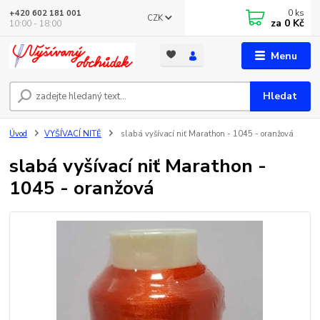
0
ks
+420 602 181 001
CZK
za
0 Kč
10:00 - 18:00
Menu
Hledat
Úvod
VYŠÍVACÍ NITĚ
slabá vyšívací niť Marathon - 1045 - oranžová
slabá vyšívací niť Marathon -
1045 - oranžová