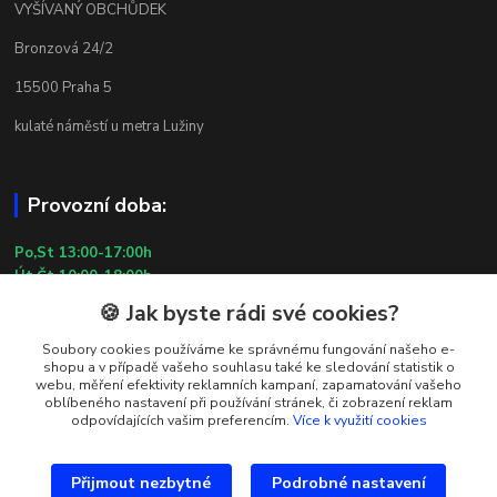
VYŠÍVANÝ OBCHŮDEK
Bronzová 24/2
15500 Praha 5
kulaté náměstí u metra Lužiny
Provozní doba:
Po,St 13:00-17:00h
Út,Čt 10:00-18:00h
Pá 10:00-13:00h
🍪 Jak byste rádi své cookies?
So,Ne ZAVŘENO
29.7.2026 (St) 10:00-18:00h
Soubory cookies používáme ke správnému fungování našeho e-
shopu a v případě vašeho souhlasu také ke sledování statistik o
webu, měření efektivity reklamních kampaní, zapamatování vašeho
oblíbeného nastavení při používání stránek, či zobrazení reklam
Kontakty
odpovídajících vašim preferencím.
Více k využití cookies
Simona Kozová
+420 602 181 001
Přijmout nezbytné
Podrobné nastavení