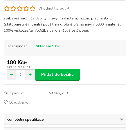
Ohodnotit produkt
slabá vyšívací niť s dvojitým levým zákrutem, možno prát na 95°C
(stálobarevné), ideální použití na drobné písmo návin: 5000mmateriál:
100% viskózasíla: 75D/2barva: oranžová
celý popis
Dostupnost
Skladem 1 ks
180 Kč
/
ks
149 Kč
bez DPH
Přidat do košíku
Číslo produktu:
M1045_75D
Do oblíbených
Kompletní specifikace