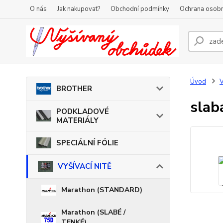
O nás
Jak nakupovat?
Obchodní podmínky
Ochrana osobn
Úvod
V
BROTHER
slab
PODKLADOVÉ
MATERIÁLY
SPECIÁLNÍ FÓLIE
VYŠÍVACÍ NITĚ
Marathon (STANDARD)
Marathon (SLABÉ /
TENKÉ)