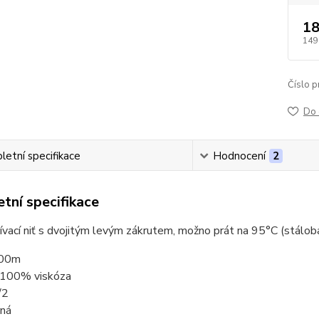
18
149
Číslo p
Do 
etní specifikace
Hodnocení
2
tní specifikace
ívací niť s dvojitým levým zákrutem, možno prát na 95°C (stáloba
000m
: 100% viskóza
/2
rná