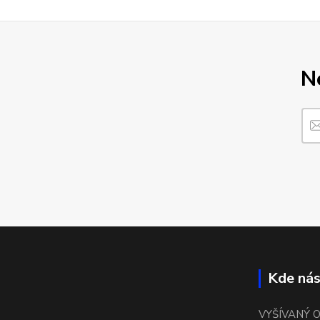
N
Kde nás
VYŠÍVANÝ 