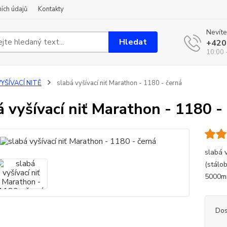
ích údajů
Kontakty
Nevíte
Hledat
+420
10:00 
YŠÍVACÍ NITĚ
slabá vyšívací niť Marathon - 1180 - černá
á vyšívací niť Marathon - 1180 -
slabá 
(stálob
5000mm
Dos