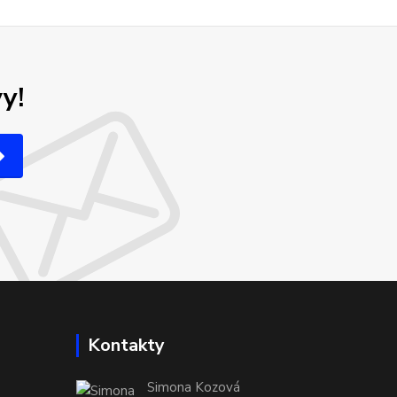
y!
Kontakty
Simona Kozová