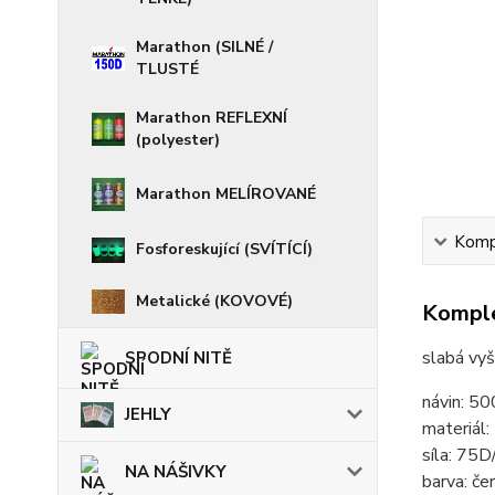
Marathon (SILNÉ /
TLUSTÉ
Marathon REFLEXNÍ
(polyester)
Marathon MELÍROVANÉ
Kompl
Fosforeskující (SVÍTÍCÍ)
Metalické (KOVOVÉ)
Komple
slabá vyš
SPODNÍ NITĚ
návin: 5
JEHLY
materiál
síla: 75D
NA NÁŠIVKY
barva: če