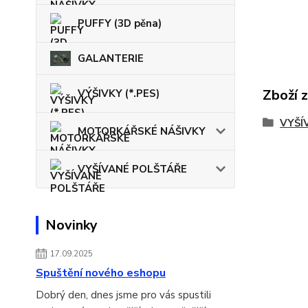
PUFFY (3D pěna)
GALANTERIE
Zboží 
VÝŠIVKY (*.PES)
VYŠÍ
MOTORKÁŘSKÉ NÁŠIVKY
VYŠÍVANÉ POLŠTÁŘE
Novinky
17.09.2025
Spuštění nového eshopu
Dobrý den, dnes jsme pro vás spustili