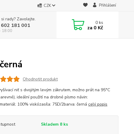
Přihlášení
CZK
 si rady? Zavolejte.
0
ks
 602 181 001
za
0 Kč
- 18:00
 černá
Ohodnotit produkt
vyšívací niť s dvojitým levým zákrutem, možno prát na 95°C
arevné), ideální použití na drobné písmo návin:
ateriál: 100% viskózasíla: 75D/2barva: černá
celý popis
tupnost
Skladem 8 ks