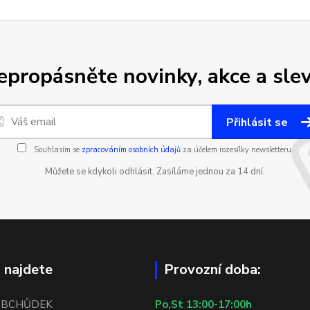
epropásněte novinky, akce a slev
Přihlásit se
Souhlasím se
zpracováním osobních údajů
za účelem rozesílky newsletteru.
Můžete se kdykoli odhlásit. Zasíláme jednou za 14 dní.
 najdete
Provozní doba:
OBCHŮDEK
Po,St 13:00-17:00h