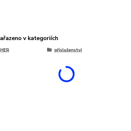
zařazeno v kategoriích
THER
příslušenství