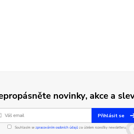
epropásněte novinky, akce a slev
Přihlásit se
Souhlasím se
zpracováním osobních údajů
za účelem rozesílky newsletteru.