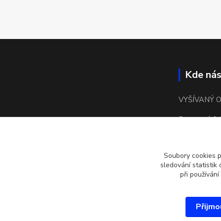
Kde nás
VYŠÍVANÝ 
Bronzová 24
15500 Praha
Soubory cookies 
kulaté náměs
sledování statisti
při používání
Přijmo