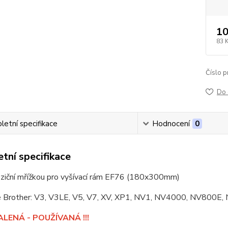
10
83 
Číslo p
Do 
etní specifikace
Hodnocení
0
tní specifikace
poziční mřížkou pro vyšívací rám EF76 (180x300mm)
je Brother: V3, V3LE, V5, V7, XV, XP1, NV1, NV4000, NV800
BALENÁ - POUŽÍVANÁ !!!