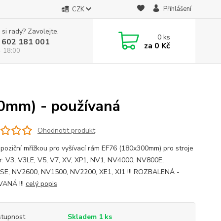
Přihlášení
CZK
 si rady? Zavolejte.
0
ks
 602 181 001
za
0 Kč
- 18:00
00mm) - používaná
Ohodnotit produkt
s poziční mřížkou pro vyšívací rám EF76 (180x300mm) pro stroje
r: V3, V3LE, V5, V7, XV, XP1, NV1, NV4000, NV800E,
E, NV2600, NV1500, NV2200, XE1, XJ1 !!! ROZBALENÁ -
VANÁ !!!
celý popis
tupnost
Skladem 1 ks