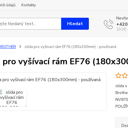
ích údajů
Kontakty
Nevíte
Hledat
+420
10:00 
BROTHER
slída pro vyšívací rám EF76 (180x300mm) - používaná
a pro vyšívací rám EF76 (180x3
slída 
Brothe
NV870S
POUŽÍ
Dos