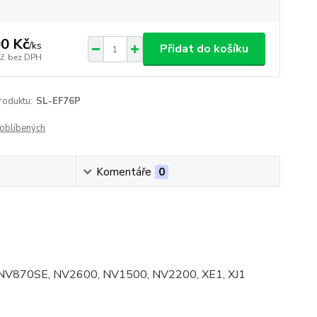
0 Kč
/
ks
Přidat do košíku
Kč
bez DPH
roduktu:
SL-EF76P
oblíbených
Komentáře
0
E, NV870SE, NV2600, NV1500, NV2200, XE1, XJ1