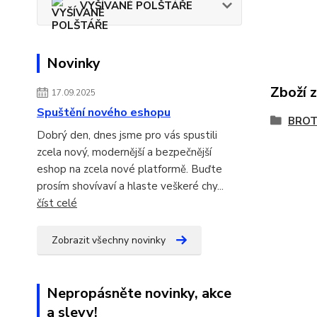
VYŠÍVANÉ POLŠTÁŘE
Novinky
Zboží 
17.09.2025
Spuštění nového eshopu
BRO
Dobrý den, dnes jsme pro vás spustili
zcela nový, modernější a bezpečnější
eshop na zcela nové platformě. Buďte
prosím shovívaví a hlaste veškeré chy...
číst celé
Zobrazit všechny novinky
Nepropásněte novinky, akce
a slevy!