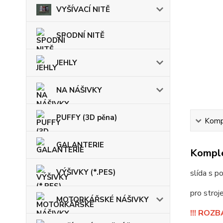
VYŠÍVACÍ NITĚ
SPODNÍ NITĚ
JEHLY
NA NÁŠIVKY
PUFFY (3D pěna)
Kompl
GALANTERIE
Komple
VÝŠIVKY (*.PES)
slída s 
pro stro
MOTORKÁŘSKÉ NÁŠIVKY
!!! ROZ