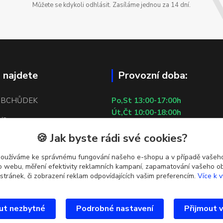
Můžete se kdykoli odhlásit. Zasíláme jednou za 14 dní.
 najdete
Provozní doba:
OBCHŮDEK
Po,St 13:00-17:00h
Út,Čt 10:00-18:00h
/2
Pá 10:00-13:00h
🍪 Jak byste rádi své cookies?
So,Ne ZAVŘENO
 5
29.7.2026 (St) 10:00-18:00h
používáme ke správnému fungování našeho e-shopu a v případě vašeho
tí u metra Lužiny
k o webu, měření efektivity reklamních kampaní, zapamatování vašeho o
 stránek, či zobrazení reklam odpovídajících vašim preferencím.
Více k v
ut nezbytné
Podrobné nastavení
Přijmout 