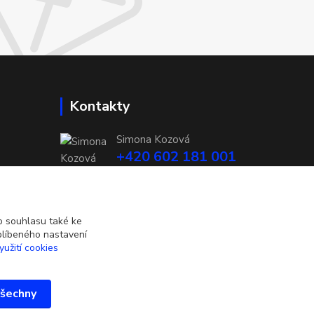
Kontakty
Simona Kozová
+420 602 181 001
info@vysivanyobchudek.cz
 souhlasu také ke
blíbeného nastavení
yužití cookies
všechny