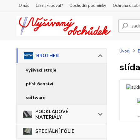
O nás
Jak nakupovat?
Obchodní podmínky
Ochrana osobn
Úvod
BROTHER
slíd
vyšívací stroje
příslušenství
software
PODKLADOVÉ
MATERIÁLY
SPECIÁLNÍ FÓLIE