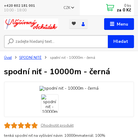
0
ks
+420 602 181 001
CZK
za
0 Kč
10:00 - 18:00
Menu
Hledat
Úvod
SPODNÍ NITĚ
spodní niť - 10000m - černá
spodní niť - 10000m - černá
Ohodnotit produkt
tenká spodní niť na vyšívání návin: 10000mmateriál: 100%