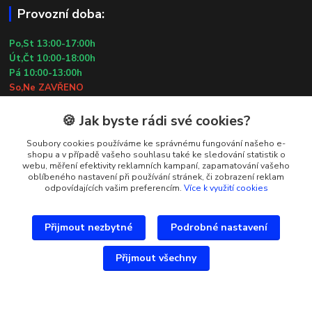
Provozní doba:
Po,St 13:00-17:00h
Út,Čt 10:00-18:00h
Pá 10:00-13:00h
So,Ne ZAVŘENO
29.7.2026 (St) 10:00-18:00h
🍪 Jak byste rádi své cookies?
Kontakty
Soubory cookies používáme ke správnému fungování našeho e-
shopu a v případě vašeho souhlasu také ke sledování statistik o
webu, měření efektivity reklamních kampaní, zapamatování vašeho
Simona Kozová
oblíbeného nastavení při používání stránek, či zobrazení reklam
+420 602 181 001
odpovídajících vašim preferencím.
Více k využití cookies
info@vysivanyobchudek.cz
Přijmout nezbytné
Podrobné nastavení
Přijmout všechny
Vytvořeno na
Eshop-rychle.cz