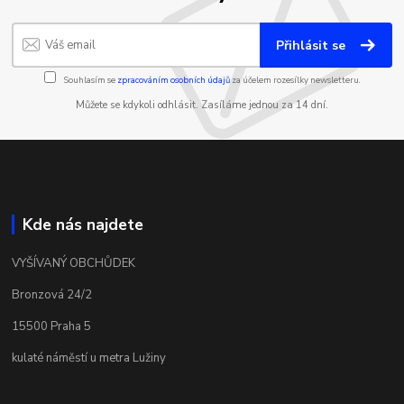
Přihlásit se
Souhlasím se
zpracováním osobních údajů
za účelem rozesílky newsletteru.
Můžete se kdykoli odhlásit. Zasíláme jednou za 14 dní.
Kde nás najdete
VYŠÍVANÝ OBCHŮDEK
Bronzová 24/2
15500 Praha 5
kulaté náměstí u metra Lužiny