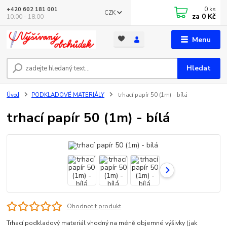
0
ks
+420 602 181 001
CZK
za
0 Kč
10:00 - 18:00
Menu
Hledat
Úvod
PODKLADOVÉ MATERIÁLY
trhací papír 50 (1m) - bílá
trhací papír 50 (1m) - bílá
Ohodnotit produkt
Trhací podkladový materiál vhodný na méně objemné výšivky (jak