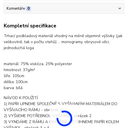
Komentáře
0
Kompletní specifikace
Trhací podkladový materiál vhodný na méně objemné výšivky (jak
velikostně, tak v počtu stehů) ... monogramy, obrysové věci,
jednoduchá loga
materiál: 75% viskóza, 25% polyester
hmotnost: 37g/m²
šíře: 105cm
délka: 100cm
barva: bílá
NÁVOD K POUŽITÍ:
1) PAPÍR UPNEME SPOLEČNĚ S VYŠÍVANÝM MATERIÁLEM DO
VYŠÍVACÍHO RÁMU - obrázek 1
2) VYŠIJEME POTŘEBNOU VÝŠIVKU - obrázek 2
3) VYNDÁME Z RÁMU A OPATRNĚ ODTRHNEME PAPÍR KOLEM
VÝŠIVKY - obrázek 3 a 4