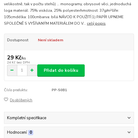
velikostně, tak v počtu stehů) ... monogramy, obrysové věci, jednoduchá
loga materiál: 75% viskóza, 25% polyesterhmotnost: 37g/m²šíře:
105cmdélka: 100cmbarva: bílá NÁVOD K POUŽITÍ:1) PAPÍR UPNEME
SPOLEČNĚ S VYŠÍVANÝM MATERIÁLEM DO V...
celý popis
Dostupnost
Není skladem
29 Kč
/
ks
24 Kč
bez DPH
Přidat do košíku
Číslo produktu:
PP-50B1
Do oblíbených
Kompletní specifikace
Hodnocení
0