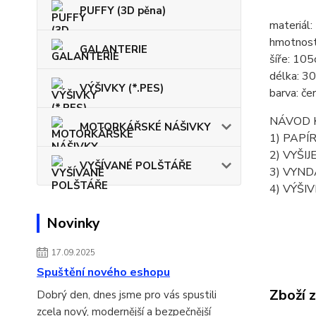
PUFFY (3D pěna)
materiál
hmotnost
GALANTERIE
šíře: 10
délka: 3
VÝŠIVKY (*.PES)
barva: če
NÁVOD K
MOTORKÁŘSKÉ NÁŠIVKY
1) PAPÍ
2) VYŠI
VYŠÍVANÉ POLŠTÁŘE
3) VYND
4) VÝŠI
Novinky
17.09.2025
Spuštění nového eshopu
Zboží 
Dobrý den, dnes jsme pro vás spustili
zcela nový, modernější a bezpečnější