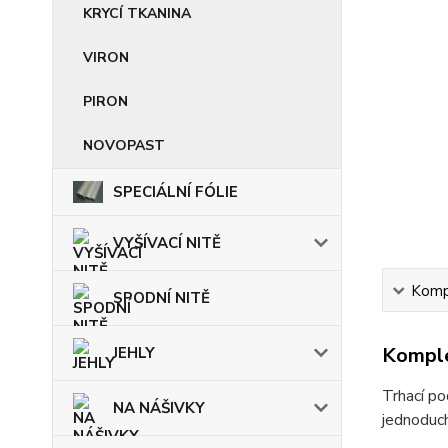
KRYCÍ TKANINA
VIRON
PIRON
NOVOPAST
SPECIÁLNÍ FÓLIE
VYŠÍVACÍ NITĚ
Kompl
SPODNÍ NITĚ
Komple
JEHLY
Trhací po
NA NÁŠIVKY
jednoduc