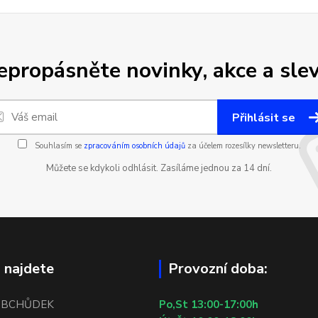
epropásněte novinky, akce a slev
Přihlásit se
Souhlasím se
zpracováním osobních údajů
za účelem rozesílky newsletteru.
Můžete se kdykoli odhlásit. Zasíláme jednou za 14 dní.
 najdete
Provozní doba:
OBCHŮDEK
Po,St 13:00-17:00h