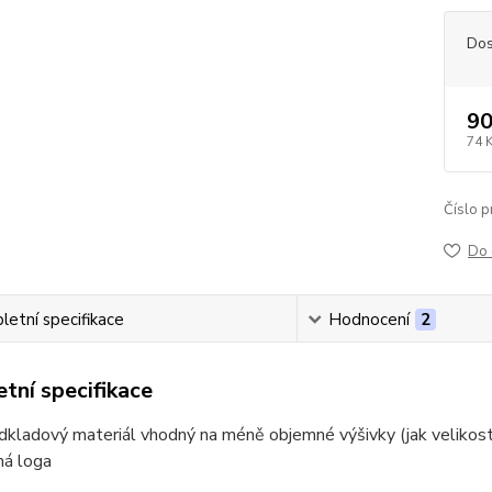
Dos
90
74 
Číslo p
Do 
etní specifikace
Hodnocení
2
tní specifikace
dkladový materiál vhodný na méně objemné výšivky (jak velikostn
há loga