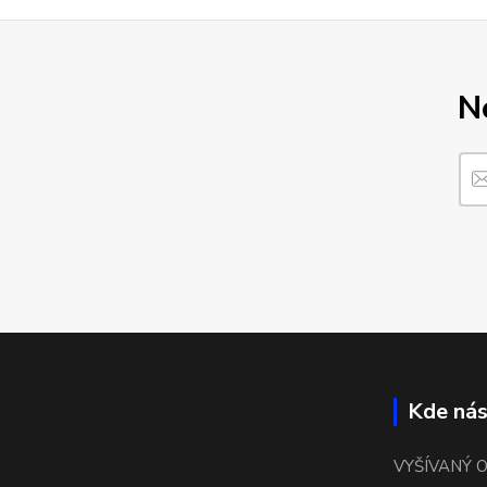
N
Kde nás
VYŠÍVANÝ 