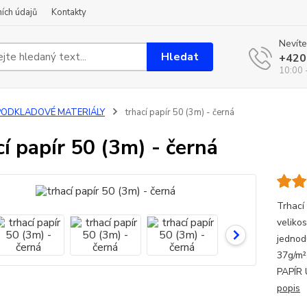
ích údajů
Kontakty
Nevíte
Hledat
+420
10:00 
PODKLADOVÉ MATERIÁLY
trhací papír 50 (3m) - černá
cí papír 50 (3m) - černá
Trhací
velikos
jednod
37g/m²
PAPÍR
popis