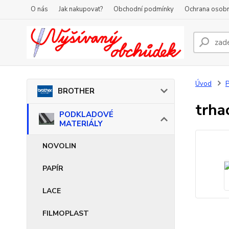
O nás
Jak nakupovat?
Obchodní podmínky
Ochrana osobn
Úvod
BROTHER
trha
PODKLADOVÉ
MATERIÁLY
NOVOLIN
PAPÍR
LACE
FILMOPLAST