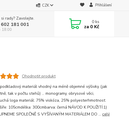
Přihlášení
CZK
 si rady? Zavolejte.
0
ks
 602 181 001
za
0 Kč
- 18:00
Ohodnotit produkt
 podkladový materiál vhodný na méně objemné výšivky (jak
tně, tak v počtu stehů) ... monogramy, obrysové věci,
uchá loga materiál: 75% viskóza, 25% polyesterhmotnost:
šíře: 105cmdélka: 300cmbarva: černá NÁVOD K POUŽITÍ:1)
 UPNEME SPOLEČNĚ S VYŠÍVANÝM MATERIÁLEM DO ...
celý