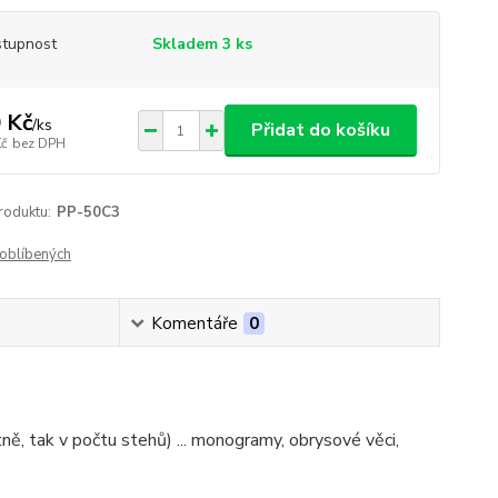
tupnost
Skladem 3 ks
 Kč
/
ks
Přidat do košíku
Kč
bez DPH
roduktu:
PP-50C3
oblíbených
Komentáře
0
ě, tak v počtu stehů) ... monogramy, obrysové věci,