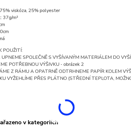
: 75% viskóza, 25% polyester
: 37g/m²
5cm
00cm
rná
 POUŽITÍ:
R UPNEME SPOLEČNĚ S VYŠÍVANÝM MATERIÁLEM DO VYŠÍV
JEME POTŘEBNOU VÝŠIVKU - obrázek 2
ÁME Z RÁMU A OPATRNĚ ODTRHNEME PAPÍR KOLEM VÝŠIVK
VKU VYŽEHLÍME PŘES PLÁTNO (STŘEDNÍ TEPLOTA, MOŽNO 
zařazeno v kategoriích