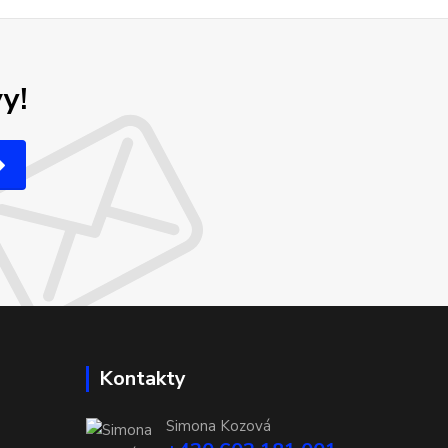
y!
Kontakty
Simona Kozová