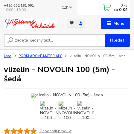
0
ks
+420 602 181 001
CZK
za
0 Kč
10:00 - 18:00
Menu
Hledat
Úvod
PODKLADOVÉ MATERIÁLY
vlizelin - NOVOLIN 100 (5m) - šedá
vlizelin - NOVOLIN 100 (5m) -
šedá
Ohodnotit produkt