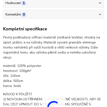
Hodnocení
1
Komentáře
0
Kompletní specifikace
Pevný podkladový stříhací materiál (netkaná textilie), vhodný na
úplet, plátno a na nášivky. Materiál vysoké gramáže eliminuje
tvorbu varhánků při vyšší hustotě a větší velikosti výšivky. Dále
napomáhá tomu, aby výšivka pěkně sedla a neměla uskočený
obrys.
materiál: 100% polyester
hmotnost: 100g/m²
šíře: 100cm
délka: 500cm
barva: šedá
NÁVOD K POUŽITÍ:
1) NOVOLIN USTŘÍHNEME V DOSTATEČNÉ VELIKOSTI, ABY SE
DAL CELÝ UPNOUT DO VYŠÍVACÍHO RÁMU SPOLEČNĚ S