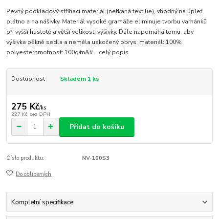
Pevný podkladový stříhací materiál (netkaná textilie), vhodný na úplet,
plátno a na nášivky. Materiál vysoké gramáže eliminuje tvorbu varhánků
při vyšší hustotě a větší velikosti výšivky. Dále napomáhá tomu, aby
výšivka pěkně sedla a neměla uskočený obrys. materiál: 100%
polyesterhmotnost: 100g/m&#...
celý popis
Dostupnost
Skladem 1 ks
275 Kč
/
ks
227 Kč
bez DPH
Přidat do košíku
Číslo produktu:
NV-100S3
Do oblíbených
Kompletní specifikace