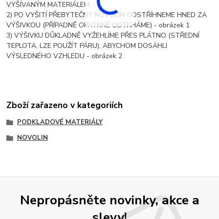
VYŠÍVANÝM MATERIÁLEM.
2) PO VYŠITÍ PŘEBYTEČNÝ NOVOLIN ODSTŘÍHNEME HNED ZA
VÝŠIVKOU (PŘÍPADNĚ OPATRNĚ ODTRHÁME) - obrázek 1
3) VÝŠIVKU DŮKLADNĚ VYŽEHLÍME PŘES PLÁTNO (STŘEDNÍ
TEPLOTA, LZE POUŽÍT PÁRU), ABYCHOM DOSÁHLI
VÝSLEDNÉHO VZHLEDU - obrázek 2
Zboží zařazeno v kategoriích
PODKLADOVÉ MATERIÁLY
NOVOLIN
Nepropásněte novinky, akce a
slevy!