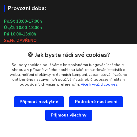
Provozní doba:
Po,St 13:00-17:00h
Út,Čt 10:00-18:00h
Pá 10:00-13:00h
So,Ne ZAVŘENO
29.7.2026 (St) 10:00-18:00h
🍪 Jak byste rádi své cookies?
Kontakty
Soubory cookies používáme ke správnému fungování našeho e-
shopu a v případě vašeho souhlasu také ke sledování statistik o
webu, měření efektivity reklamních kampaní, zapamatování vašeho
Simona Kozová
oblíbeného nastavení při používání stránek, či zobrazení reklam
+420 602 181 001
odpovídajících vašim preferencím.
Více k využití cookies
info@vysivanyobchudek.cz
Přijmout nezbytné
Podrobné nastavení
Přijmout všechny
Vytvořeno na
Eshop-rychle.cz