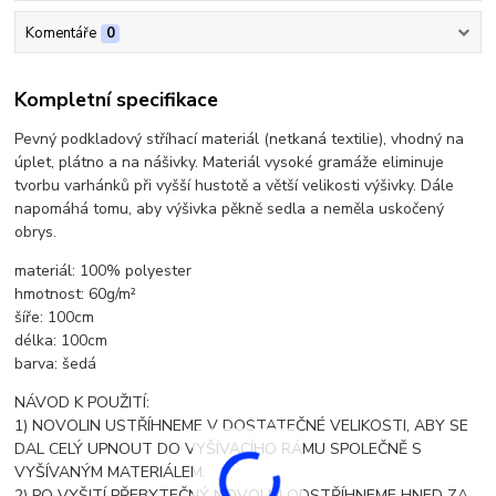
Komentáře
0
Kompletní specifikace
Pevný podkladový stříhací materiál (netkaná textilie), vhodný na
úplet, plátno a na nášivky. Materiál vysoké gramáže eliminuje
tvorbu varhánků při vyšší hustotě a větší velikosti výšivky. Dále
napomáhá tomu, aby výšivka pěkně sedla a neměla uskočený
obrys.
materiál: 100% polyester
hmotnost: 60g/m²
šíře: 100cm
délka: 100cm
barva: šedá
NÁVOD K POUŽITÍ:
1) NOVOLIN USTŘÍHNEME V DOSTATEČNÉ VELIKOSTI, ABY SE
DAL CELÝ UPNOUT DO VYŠÍVACÍHO RÁMU SPOLEČNĚ S
VYŠÍVANÝM MATERIÁLEM.
2) PO VYŠITÍ PŘEBYTEČNÝ NOVOLIN ODSTŘÍHNEME HNED ZA