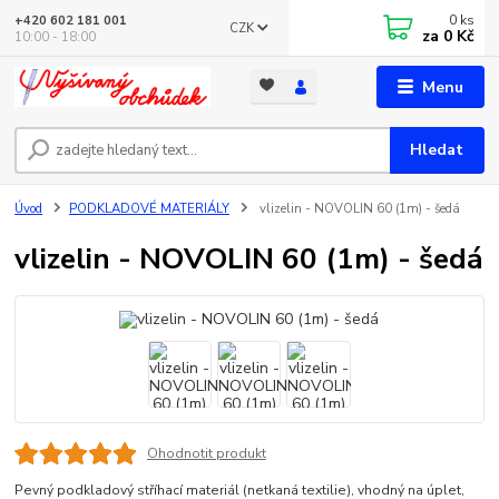
0
ks
+420 602 181 001
CZK
za
0 Kč
10:00 - 18:00
Menu
Hledat
Úvod
PODKLADOVÉ MATERIÁLY
vlizelin - NOVOLIN 60 (1m) - šedá
vlizelin - NOVOLIN 60 (1m) - šedá
Ohodnotit produkt
Pevný podkladový stříhací materiál (netkaná textilie), vhodný na úplet,