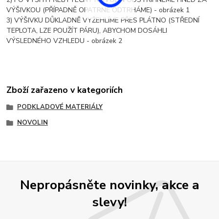
VÝŠIVKOU (PŘÍPADNĚ OPATRNĚ ODTRHÁME) - obrázek 1
3) VÝŠIVKU DŮKLADNĚ VYŽEHLÍME PŘES PLÁTNO (STŘEDNÍ
TEPLOTA, LZE POUŽÍT PÁRU), ABYCHOM DOSÁHLI
VÝSLEDNÉHO VZHLEDU - obrázek 2
Zboží zařazeno v kategoriích
PODKLADOVÉ MATERIÁLY
NOVOLIN
Nepropásněte novinky, akce a
slevy!