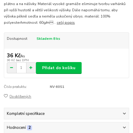
plátno a na nášivky. Materiál vysoké gramáže eliminuje tvorbu varhánků
při vyšší hustotě a větší velikosti výšivky. Dále napomáhá tomu, aby
výšivka pěkně sedla a neměla uskočený obrys. materiál: 100%
polyesterhmotnost: 60g/m...
celý popis
Dostupnost
Skladem 8 ks
36 Kč
/
ks
30 Kč
bez DPH
Přidat do košíku
Číslo produktu:
NV-60S1
Do oblíbených
Kompletní specifikace
Hodnocení
2