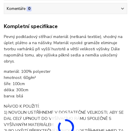
Komentáře
0
Kompletní specifikace
Pevný podkladový stříhací materiál (netkaná textilie), vhodný na
úplet, plátno a na nášivky. Materiál vysoké gramáže eliminuje
tvorbu varhánků při vyšší hustotě a větší velikosti výšivky. Dále
napomáhá tomu, aby výšivka pěkně sedla a neměla uskočený
obrys.
materiál: 100% polyester
hmotnost: 60g/m²
šíře: 100cm
délka: 300cm
barva: bílá
NÁVOD K POUŽITÍ:
1) NOVOLIN USTŘÍHNEME V DOSTATEČNÉ VELIKOSTI, ABY SE
DAL CELÝ UPNOUT DO VYŠÍVACÍHO RÁMU SPOLEČNĚ S
VYŠÍVANÝM MATERIÁLEM.
2) PO VYŠITÍ PŘEBYTEČNÝ NOVOLIN ODSTŘÍHNEME HNED ZA