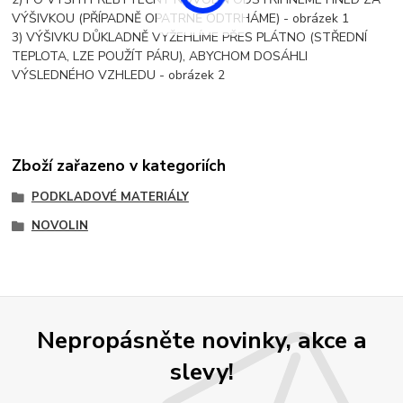
VÝŠIVKOU (PŘÍPADNĚ OPATRNĚ ODTRHÁME) - obrázek 1
3) VÝŠIVKU DŮKLADNĚ VYŽEHLÍME PŘES PLÁTNO (STŘEDNÍ
TEPLOTA, LZE POUŽÍT PÁRU), ABYCHOM DOSÁHLI
VÝSLEDNÉHO VZHLEDU - obrázek 2
Zboží zařazeno v kategoriích
PODKLADOVÉ MATERIÁLY
NOVOLIN
Nepropásněte novinky, akce a
slevy!