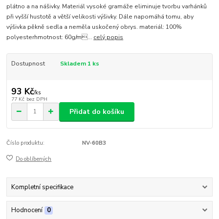
plátno a na nášivky. Materiál vysoké gramáže eliminuje tvorbu varhánků
při vyšší hustotě a větší velikosti výšivky. Dále napomáhá tomu, aby
výšivka pěkně sedla a neměla uskočený obrys. materiál: 100%
polyesterhmotnost: 60g/m...
celý popis
Dostupnost
Skladem 1 ks
93 Kč
/
ks
77 Kč
bez DPH
Přidat do košíku
Číslo produktu:
NV-60B3
Do oblíbených
Kompletní specifikace
Hodnocení
0