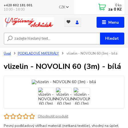
0
ks
+420 602 181 001
CZK
za
0 Kč
10:00 - 18:00
Menu
Hledat
Úvod
PODKLADOVÉ MATERIÁLY
vlizelin - NOVOLIN 60 (3m) - bílá
vlizelin - NOVOLIN 60 (3m) - bílá
Ohodnotit produkt
Pevný podkladový stříhací materiál (netkaná textilie), vhodný na úplet,