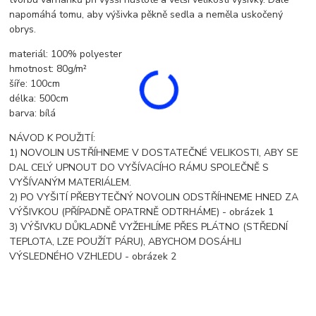
napomáhá tomu, aby výšivka pěkně sedla a neměla uskočený
obrys.
materiál: 100% polyester
hmotnost: 80g/m²
šíře: 100cm
délka: 500cm
barva: bílá
NÁVOD K POUŽITÍ:
1) NOVOLIN USTŘÍHNEME V DOSTATEČNÉ VELIKOSTI, ABY SE
DAL CELÝ UPNOUT DO VYŠÍVACÍHO RÁMU SPOLEČNĚ S
VYŠÍVANÝM MATERIÁLEM.
2) PO VYŠITÍ PŘEBYTEČNÝ NOVOLIN ODSTŘÍHNEME HNED ZA
VÝŠIVKOU (PŘÍPADNĚ OPATRNĚ ODTRHÁME) - obrázek 1
3) VÝŠIVKU DŮKLADNĚ VYŽEHLÍME PŘES PLÁTNO (STŘEDNÍ
TEPLOTA, LZE POUŽÍT PÁRU), ABYCHOM DOSÁHLI
VÝSLEDNÉHO VZHLEDU - obrázek 2