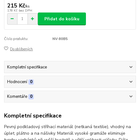
215 Kč
/
ks
178 Kč
bez DPH
Přidat do košíku
Číslo produktu:
NV-80B5
Do oblíbených
Kompletní specifikace
Hodnocení
0
Komentáře
0
Kompletní specifikace
Pevný podkladový stříhací materiál (netkaná textilie), vhodný na
úplet, plátno a na nášivky. Materiál vysoké gramáže eliminuje
tvorbu varhánků při vyšší hustotě a větší velikosti výšivky. Dále