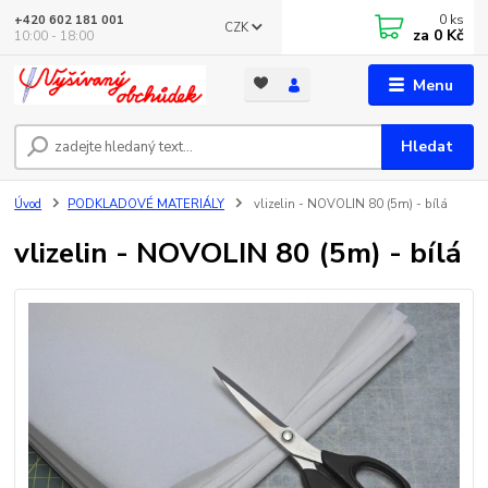
0
ks
+420 602 181 001
CZK
za
0 Kč
10:00 - 18:00
Menu
Hledat
Úvod
PODKLADOVÉ MATERIÁLY
vlizelin - NOVOLIN 80 (5m) - bílá
vlizelin - NOVOLIN 80 (5m) - bílá