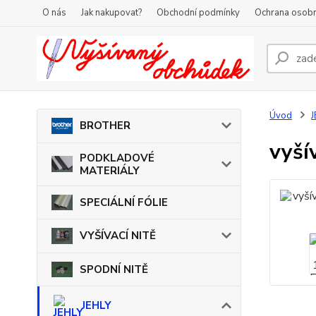
O nás
Jak nakupovat?
Obchodní podmínky
Ochrana osobn
Úvod
J
BROTHER
vyší
PODKLADOVÉ
MATERIÁLY
SPECIÁLNÍ FÓLIE
VYŠÍVACÍ NITĚ
SPODNÍ NITĚ
JEHLY