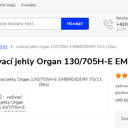
ích údajů
Kontakty
Nevíte
Hledat
+420
10:00 
EHLY
vyšívací jehly Organ 130/705H-E EMBROIDERY 75/11 (5ks)
vací jehly Organ 130/705H-E E
vyšíva
ploškou
celý p
Dos