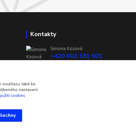
Kontakty
Simona Kozová
+420 602 181 001
info@vysivanyobchudek.cz
 souhlasu také ke
blíbeného nastavení
yužití cookies
všechny
Vytvořeno na
Eshop-rychle.cz