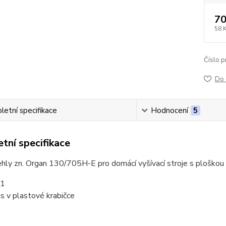
70
58 
Číslo p
Do 
etní specifikace
Hodnocení
5
tní specifikace
jehly zn. Organ 130/705H-E pro domácí vyšívací stroje s ploškou 
11
ks v plastové krabičce