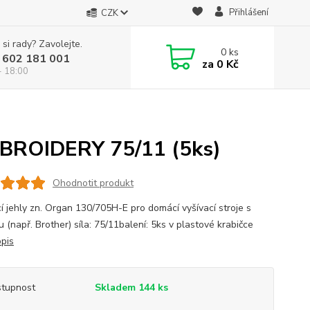
Přihlášení
CZK
 si rady? Zavolejte.
0
ks
 602 181 001
za
0 Kč
- 18:00
MBROIDERY 75/11 (5ks)
Ohodnotit produkt
cí jehly zn. Organ 130/705H-E pro domácí vyšívací stroje s
 (např. Brother) síla: 75/11balení: 5ks v plastové krabičce
opis
tupnost
Skladem 144 ks