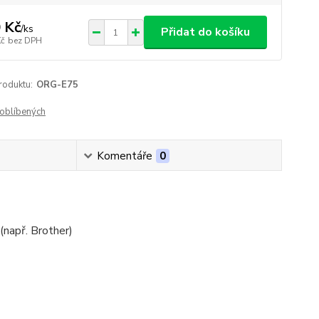
 Kč
/
ks
Přidat do košíku
Kč
bez DPH
roduktu:
ORG-E75
oblíbených
Komentáře
0
(např. Brother)