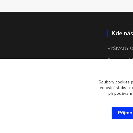
Kde nás
VYŠÍVANÝ 
Bronzová 24
15500 Praha
Soubory cookies 
kulaté náměs
sledování statisti
při používání
Přijmo