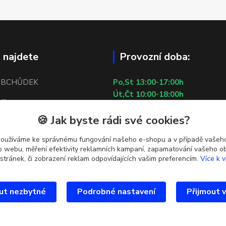
 najdete
Provozní doba:
OBCHŮDEK
Po,St 13:00-17:00h
Út,Čt 10:00-18:00h
/2
Pá 10:00-13:00h
🍪 Jak byste rádi své cookies?
So,Ne ZAVŘENO
 5
29.7.2026 (St) 10:00-18:00h
používáme ke správnému fungování našeho e-shopu a v případě vašeho
tí u metra Lužiny
k o webu, měření efektivity reklamních kampaní, zapamatování vašeho o
 stránek, či zobrazení reklam odpovídajících vašim preferencím.
Více k v
ut nezbytné
Podrobné nastavení
Přijmout 