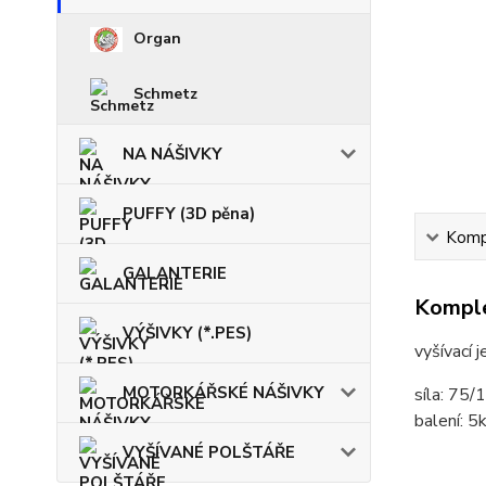
Organ
Schmetz
NA NÁŠIVKY
PUFFY (3D pěna)
Kompl
GALANTERIE
Komple
VÝŠIVKY (*.PES)
vyšívací 
MOTORKÁŘSKÉ NÁŠIVKY
síla: 75/
balení: 5
VYŠÍVANÉ POLŠTÁŘE