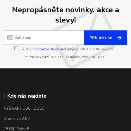
Nepropásněte novinky, akce a
slevy!
Přihlásit se
Souhlasím se
zpracováním osobních údajů
za účelem rozesílky newsletteru.
Můžete se kdykoli odhlásit. Zasíláme jednou za 14 dní.
Kde nás najdete
VYŠÍVANÝ OBCHŮDEK
Bronzová 24/2
15500 Praha 5