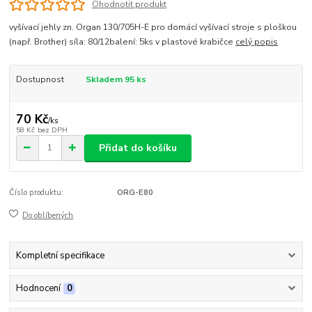
Ohodnotit produkt
vyšívací jehly zn. Organ 130/705H-E pro domácí vyšívací stroje s ploškou
(např. Brother) síla: 80/12balení: 5ks v plastové krabičce
celý popis
Dostupnost
Skladem 95 ks
70 Kč
/
ks
58 Kč
bez DPH
Přidat do košíku
Číslo produktu:
ORG-E80
Do oblíbených
Kompletní specifikace
Hodnocení
0