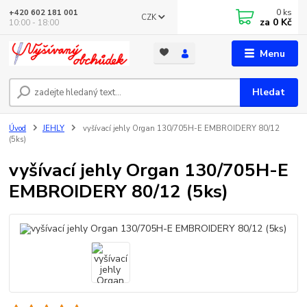
0
ks
+420 602 181 001
CZK
za
0 Kč
10:00 - 18:00
Menu
Hledat
Úvod
JEHLY
vyšívací jehly Organ 130/705H-E EMBROIDERY 80/12
(5ks)
vyšívací jehly Organ 130/705H-E
EMBROIDERY 80/12 (5ks)