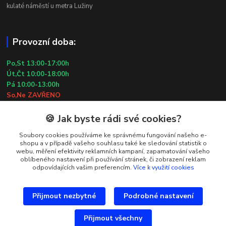
kulaté náměstí u metra Lužiny
Provozní doba:
Po,St 13:00-17:00h
Út,Čt 10:00-18:00h
Pá 10:00-13:00h
So,Ne ZAVŘENO
29.7.2026 (St) 10:00-18:00h
🍪 Jak byste rádi své cookies?
Kontakty
Soubory cookies používáme ke správnému fungování našeho e-
shopu a v případě vašeho souhlasu také ke sledování statistik o
webu, měření efektivity reklamních kampaní, zapamatování vašeho
Simona Kozová
oblíbeného nastavení při používání stránek, či zobrazení reklam
+420 602 181 001
odpovídajících vašim preferencím.
Více k využití cookies
info@vysivanyobchudek.cz
Přijmout nezbytné
Podrobné nastavení
Přijmout všechny