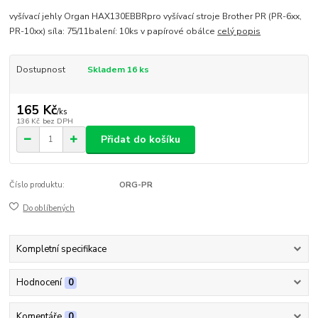
vyšívací jehly Organ HAX130EBBRpro vyšívací stroje Brother PR (PR-6xx,
PR-10xx) síla: 75/11balení: 10ks v papírové obálce
celý popis
Dostupnost
Skladem 16 ks
165 Kč
/
ks
136 Kč
bez DPH
Přidat do košíku
Číslo produktu:
ORG-PR
Do oblíbených
Kompletní specifikace
Hodnocení
0
Komentáře
0