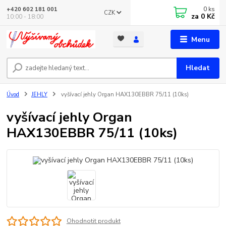
0
ks
+420 602 181 001
CZK
za
0 Kč
10:00 - 18:00
Menu
Hledat
Úvod
JEHLY
vyšívací jehly Organ HAX130EBBR 75/11 (10ks)
vyšívací jehly Organ
HAX130EBBR 75/11 (10ks)
Ohodnotit produkt