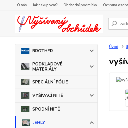
O nás
Jak nakupovat?
Obchodní podmínky
Ochrana osobn
Úvod
J
BROTHER
vyší
PODKLADOVÉ
MATERIÁLY
SPECIÁLNÍ FÓLIE
VYŠÍVACÍ NITĚ
SPODNÍ NITĚ
JEHLY