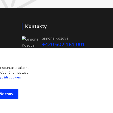
Kontakty
Simona Kozová
+420 602 181 001
info@vysivanyobchudek.cz
 souhlasu také ke
blíbeného nastavení
yužití cookies
všechny
Vytvořeno na
Eshop-rychle.cz