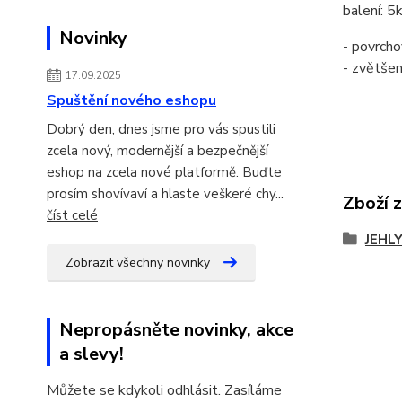
balení: 5
Novinky
- povrcho
- zvětšen
17.09.2025
Spuštění nového eshopu
Dobrý den, dnes jsme pro vás spustili
zcela nový, modernější a bezpečnější
eshop na zcela nové platformě. Buďte
prosím shovívaví a hlaste veškeré chy...
Zboží 
číst celé
JEHL
Zobrazit všechny novinky
Nepropásněte novinky, akce
a slevy!
Můžete se kdykoli odhlásit. Zasíláme