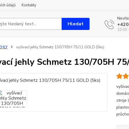
ích údajů
Kontakty
Nevíte
Hledat
+420
10:00 
EHLY
vyšívací jehly Schmetz 130/705H 75/11 GOLD (5ks)
vací jehly Schmetz 130/705H 75
vyšíva
domácíc
stroje 
plasto
průcho