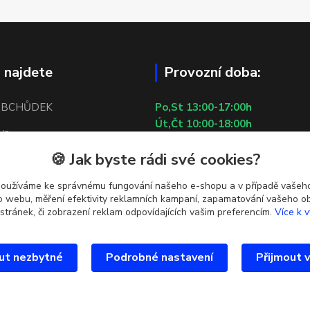
 najdete
Provozní doba:
OBCHŮDEK
Po,St 13:00-17:00h
Út,Čt 10:00-18:00h
/2
Pá 10:00-13:00h
🍪 Jak byste rádi své cookies?
So,Ne ZAVŘENO
 5
29.7.2026 (St) 10:00-18:00h
používáme ke správnému fungování našeho e-shopu a v případě vašeho
tí u metra Lužiny
k o webu, měření efektivity reklamních kampaní, zapamatování vašeho o
 stránek, či zobrazení reklam odpovídajících vašim preferencím.
Více k v
ut nezbytné
Podrobné nastavení
Přijmout 