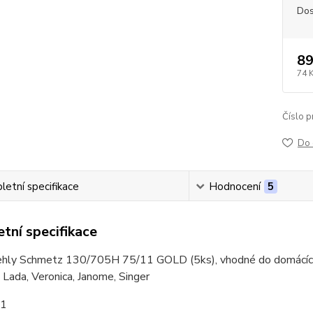
Dos
89
74 
Číslo p
Do 
etní specifikace
Hodnocení
5
tní specifikace
jehly Schmetz 130/705H 75/11 GOLD (5ks), vhodné do domácích v
je Lada, Veronica, Janome, Singer
11