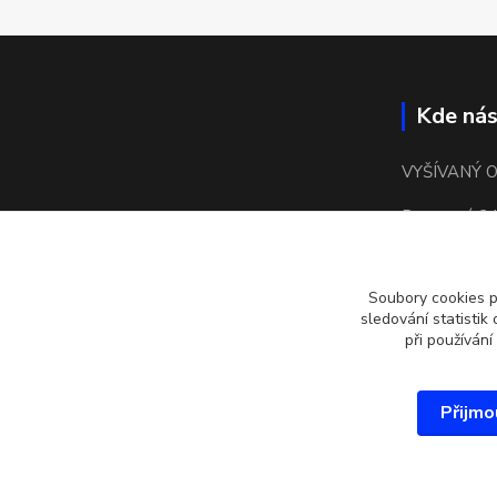
Kde nás
VYŠÍVANÝ 
Bronzová 24
15500 Praha
Soubory cookies 
kulaté náměs
sledování statisti
při používání
Přijmo