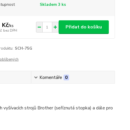
tupnost
Skladem 3 ks
 Kč
/
ks
Přidat do košíku
Kč
bez DPH
roduktu:
SCH-75G
oblíbených
Komentáře
0
yšívacích strojů Brother (seříznutá stopka) a dále pro