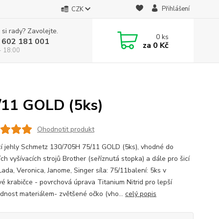
Přihlášení
CZK
 si rady? Zavolejte.
0
ks
 602 181 001
za
0 Kč
- 18:00
/11 GOLD (5ks)
Ohodnotit produkt
cí jehly Schmetz 130/705H 75/11 GOLD (5ks), vhodné do
h vyšívacích strojů Brother (seříznutá stopka) a dále pro šicí
Lada, Veronica, Janome, Singer síla: 75/11balení: 5ks v
vé krabičce - povrchová úprava Titanium Nitrid pro lepší
dnost materiálem- zvětšené očko (vho...
celý popis