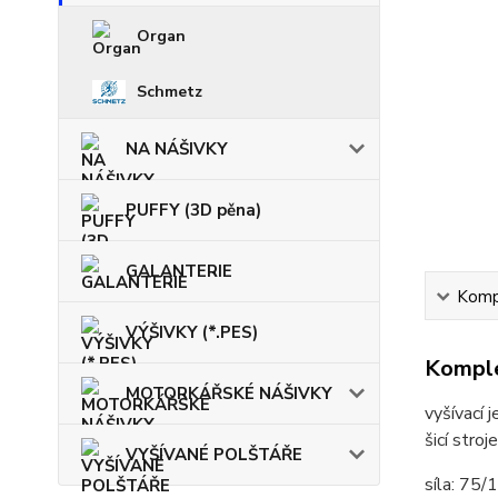
Organ
Schmetz
NA NÁŠIVKY
PUFFY (3D pěna)
GALANTERIE
Kompl
VÝŠIVKY (*.PES)
Komple
MOTORKÁŘSKÉ NÁŠIVKY
vyšívací 
šicí stro
VYŠÍVANÉ POLŠTÁŘE
síla: 75/