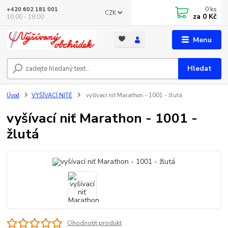
0
ks
+420 602 181 001
CZK
za
0 Kč
10:00 - 18:00
Menu
Hledat
Úvod
VYŠÍVACÍ NITĚ
vyšívací niť Marathon - 1001 - žlutá
vyšívací niť Marathon - 1001 -
žlutá
Ohodnotit produkt