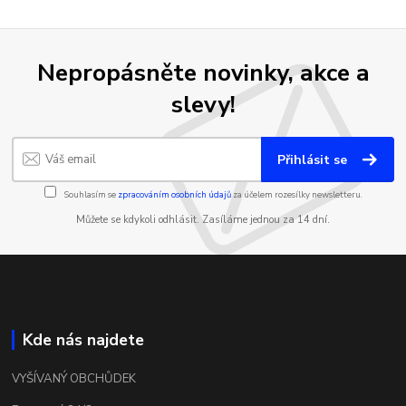
Nepropásněte novinky, akce a
slevy!
Přihlásit se
Souhlasím se
zpracováním osobních údajů
za účelem rozesílky newsletteru.
Můžete se kdykoli odhlásit. Zasíláme jednou za 14 dní.
Kde nás najdete
VYŠÍVANÝ OBCHŮDEK