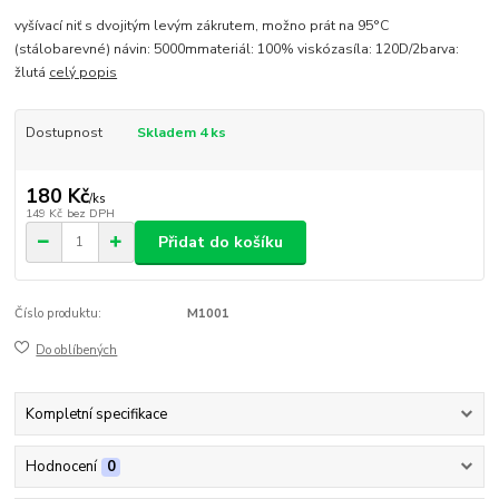
vyšívací niť s dvojitým levým zákrutem, možno prát na 95°C
(stálobarevné) návin: 5000mmateriál: 100% viskózasíla: 120D/2barva:
žlutá
celý popis
Dostupnost
Skladem 4 ks
180 Kč
/
ks
149 Kč
bez DPH
Přidat do košíku
Číslo produktu:
M1001
Do oblíbených
Kompletní specifikace
Hodnocení
0