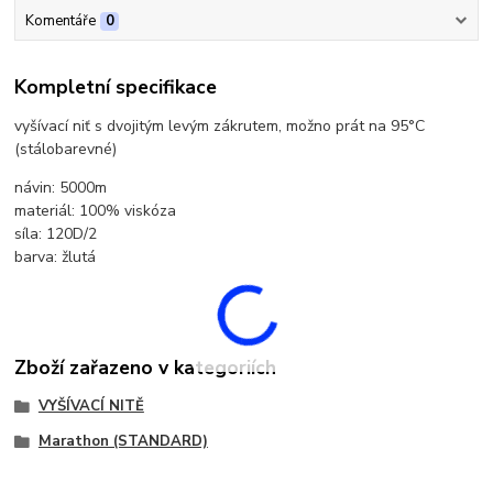
Komentáře
0
Kompletní specifikace
vyšívací niť s dvojitým levým zákrutem, možno prát na 95°C
(stálobarevné)
návin: 5000m
materiál: 100% viskóza
síla: 120D/2
barva: žlutá
Zboží zařazeno v kategoriích
VYŠÍVACÍ NITĚ
Marathon (STANDARD)