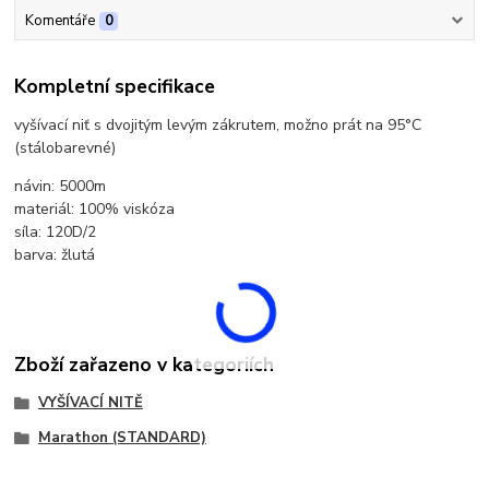
Komentáře
0
Kompletní specifikace
vyšívací niť s dvojitým levým zákrutem, možno prát na 95°C
(stálobarevné)
návin: 5000m
materiál: 100% viskóza
síla: 120D/2
barva: žlutá
Zboží zařazeno v kategoriích
VYŠÍVACÍ NITĚ
Marathon (STANDARD)