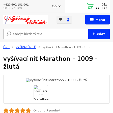
0
ks
+420 602 181 001
CZK
za
0 Kč
10:00 - 18:00
Menu
Hledat
Úvod
VYŠÍVACÍ NITĚ
vyšívací niť Marathon - 1009 - žlutá
vyšívací niť Marathon - 1009 -
žlutá
Ohodnotit produkt