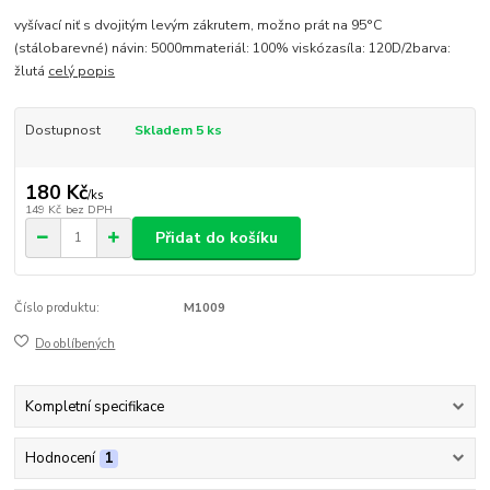
vyšívací niť s dvojitým levým zákrutem, možno prát na 95°C
(stálobarevné) návin: 5000mmateriál: 100% viskózasíla: 120D/2barva:
žlutá
celý popis
Dostupnost
Skladem 5 ks
180 Kč
/
ks
149 Kč
bez DPH
Přidat do košíku
Číslo produktu:
M1009
Do oblíbených
Kompletní specifikace
Hodnocení
1