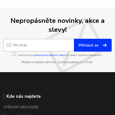
Nepropásněte novinky, akce a
slevy!
Přihlásit se
Souhlasím se
zpracováním osobních údajů
za účelem rozesílky newsletteru.
Můžete se kdykoli odhlásit. Zasíláme jednou za 14 dní.
Kde nás najdete
VYŠÍVANÝ OBCHŮDEK