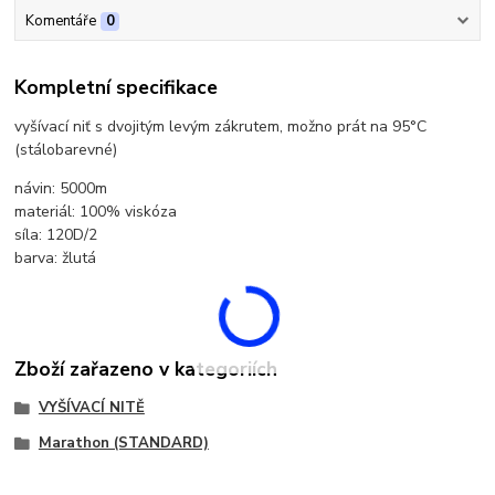
Komentáře
0
Kompletní specifikace
vyšívací niť s dvojitým levým zákrutem, možno prát na 95°C
(stálobarevné)
návin: 5000m
materiál: 100% viskóza
síla: 120D/2
barva: žlutá
Zboží zařazeno v kategoriích
VYŠÍVACÍ NITĚ
Marathon (STANDARD)