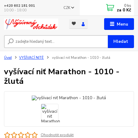
0
ks
+420 602 181 001
CZK
za
0 Kč
10:00 - 18:00
Menu
Hledat
Úvod
VYŠÍVACÍ NITĚ
vyšívací niť Marathon - 1010 - žlutá
vyšívací niť Marathon - 1010 -
žlutá
Ohodnotit produkt