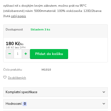
vyšívací niť s dvojitým levým zákrutem, možno prát na 95°C
(stálobarevné) návin: 5000mmateriál: 100% viskózasíla: 120D/2barva:
žlutá
celý popis
Dostupnost
Skladem 3 ks
180 Kč
/
ks
149 Kč
bez DPH
Přidat do košíku
Číslo produktu:
M1010
Do oblíbených
Kompletní specifikace
Hodnocení
0