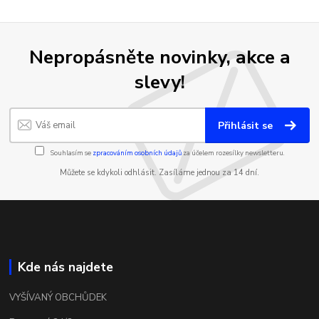
Nepropásněte novinky, akce a
slevy!
Přihlásit se
Souhlasím se
zpracováním osobních údajů
za účelem rozesílky newsletteru.
Můžete se kdykoli odhlásit. Zasíláme jednou za 14 dní.
Kde nás najdete
VYŠÍVANÝ OBCHŮDEK