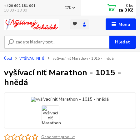
0
ks
+420 602 181 001
CZK
za
0 Kč
10:00 - 18:00
Menu
Hledat
Úvod
VYŠÍVACÍ NITĚ
vyšívací niť Marathon - 1015 - hnědá
vyšívací niť Marathon - 1015 -
hnědá
Ohodnotit produkt