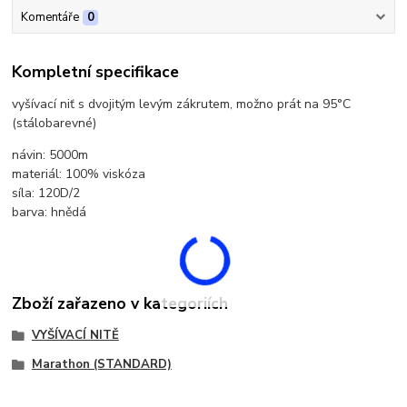
Komentáře
0
Kompletní specifikace
vyšívací niť s dvojitým levým zákrutem, možno prát na 95°C
(stálobarevné)
návin: 5000m
materiál: 100% viskóza
síla: 120D/2
barva: hnědá
Zboží zařazeno v kategoriích
VYŠÍVACÍ NITĚ
Marathon (STANDARD)