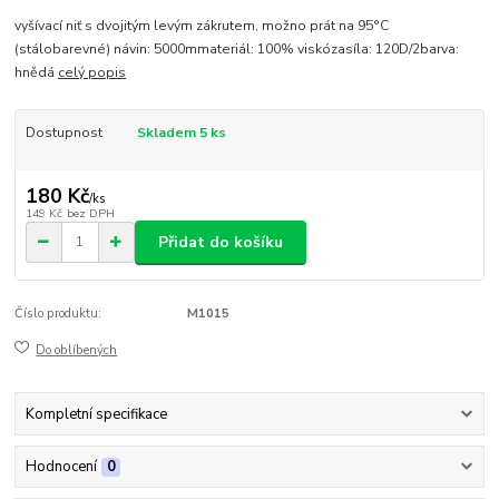
vyšívací niť s dvojitým levým zákrutem, možno prát na 95°C
(stálobarevné) návin: 5000mmateriál: 100% viskózasíla: 120D/2barva:
hnědá
celý popis
Dostupnost
Skladem 5 ks
180 Kč
/
ks
149 Kč
bez DPH
Přidat do košíku
Číslo produktu:
M1015
Do oblíbených
Kompletní specifikace
Hodnocení
0