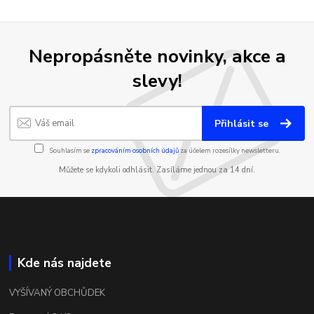
Nepropásněte novinky, akce a
slevy!
Přihlásit se
Souhlasím se
zpracováním osobních údajů
za účelem rozesílky newsletteru.
Můžete se kdykoli odhlásit. Zasíláme jednou za 14 dní.
Kde nás najdete
VYŠÍVANÝ OBCHŮDEK