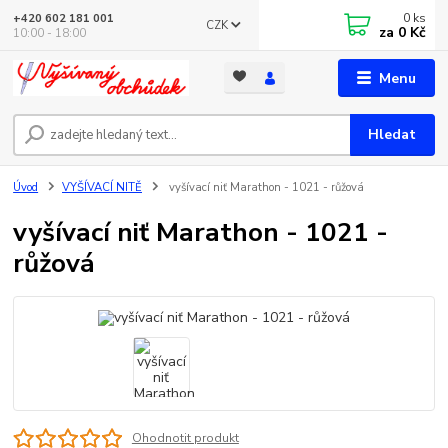
0
ks
+420 602 181 001
CZK
za
0 Kč
10:00 - 18:00
Menu
Hledat
Úvod
VYŠÍVACÍ NITĚ
vyšívací niť Marathon - 1021 - růžová
vyšívací niť Marathon - 1021 -
růžová
Ohodnotit produkt