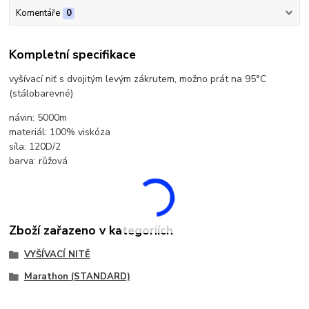
Komentáře
0
Kompletní specifikace
vyšívací niť s dvojitým levým zákrutem, možno prát na 95°C
(stálobarevné)
návin: 5000m
materiál: 100% viskóza
síla: 120D/2
barva: růžová
Zboží zařazeno v kategoriích
VYŠÍVACÍ NITĚ
Marathon (STANDARD)