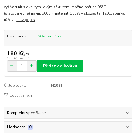
vyšívací niť s dvojitým levým zákrutem, možno prát na 95°C
(stálobarevné) návin: 5000mmateriál: 100% viskózasíla: 120D/2barva:
růžová
celý popis
Dostupnost
Skladem 3 ks
180 Kč
/
ks
149 Kč
bez DPH
Přidat do košíku
Číslo produktu:
M1021
Do oblíbených
Kompletní specifikace
Hodnocení
0