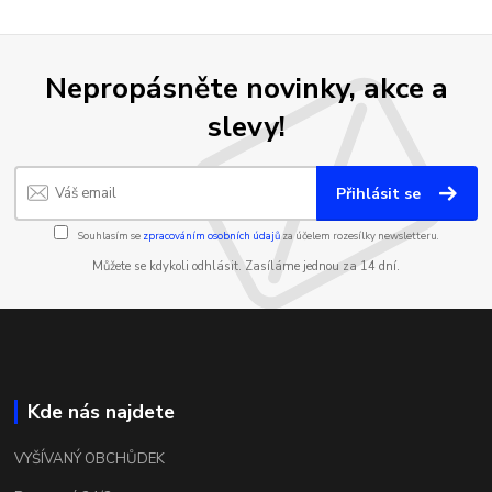
Nepropásněte novinky, akce a
slevy!
Přihlásit se
Souhlasím se
zpracováním osobních údajů
za účelem rozesílky newsletteru.
Můžete se kdykoli odhlásit. Zasíláme jednou za 14 dní.
Kde nás najdete
VYŠÍVANÝ OBCHŮDEK