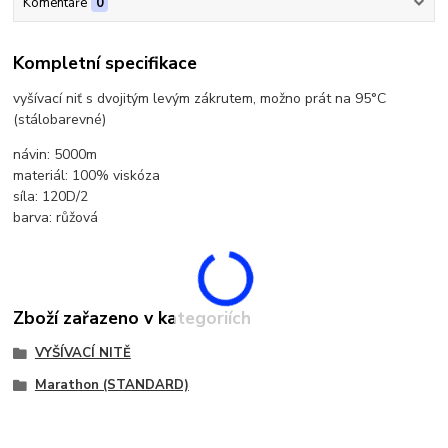
Komentáře
0
Kompletní specifikace
vyšívací niť s dvojitým levým zákrutem, možno prát na 95°C
(stálobarevné)
návin: 5000m
materiál: 100% viskóza
síla: 120D/2
barva: růžová
Zboží zařazeno v kategoriích
VYŠÍVACÍ NITĚ
Marathon (STANDARD)