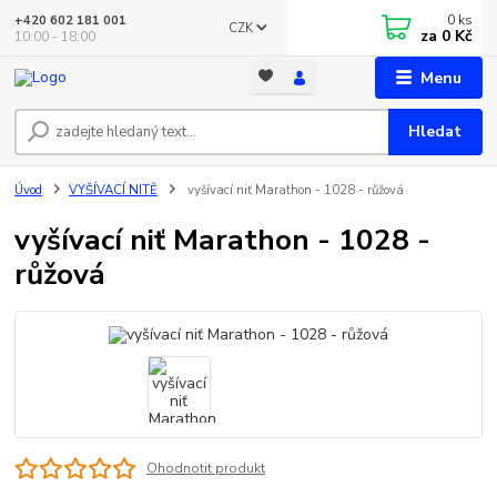
0
ks
+420 602 181 001
CZK
za
0 Kč
10:00 - 18:00
Menu
Hledat
Úvod
VYŠÍVACÍ NITĚ
vyšívací niť Marathon - 1028 - růžová
vyšívací niť Marathon - 1028 -
růžová
Ohodnotit produkt