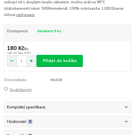
vyšívací niť s dvojitým levým zákrutem, možno prát na 95°C
(stálobarevné) návin: 5000mmateriál: 100% viskózasíla: 120D/2barva:
růžová
celý popis
Dostupnost
Skladem 5 ks
180 Kč
/
ks
149 Kč
bez DPH
Přidat do košíku
Číslo produktu:
M1028
Do oblíbených
Kompletní specifikace
Hodnocení
0