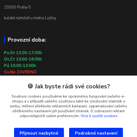
15500 Praha 5
kulaté náměstí u metra Lužiny
Provozní doba:
Po,St 13:00-17:00h
Út,Čt 10:00-18:00h
Pá 10:00-13:00h
So,Ne ZAVŘENO
29.7.2026 (St) 10:00-18:00h
🍪 Jak byste rádi své cookies?
Kontakty
Soubory cookies používáme ke správnému fungování našeho e-
shopu a v případě vašeho souhlasu také ke sledování statistik o
webu, měření efektivity reklamních kampaní, zapamatování vašeho
Simona Kozová
oblíbeného nastavení při používání stránek, či zobrazení reklam
+420 602 181 001
odpovídajících vašim preferencím.
Více k využití cookies
info@vysivanyobchudek.cz
Přijmout nezbytné
Podrobné nastavení