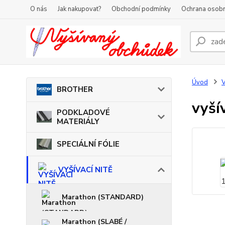
O nás
Jak nakupovat?
Obchodní podmínky
Ochrana osobn
Úvod
V
BROTHER
vyší
PODKLADOVÉ
MATERIÁLY
SPECIÁLNÍ FÓLIE
VYŠÍVACÍ NITĚ
Marathon (STANDARD)
Marathon (SLABÉ /