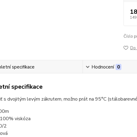
18
149
Číslo p
Do 
etní specifikace
Hodnocení
0
tní specifikace
niť s dvojitým levým zákrutem, možno prát na 95°C (stálobarevné
000m
: 100% viskóza
D/2
žová