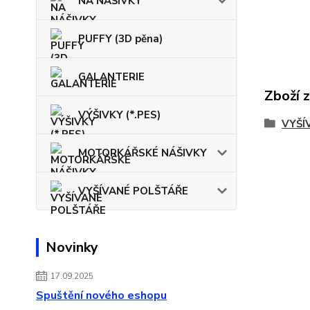
NA NÁŠIVKY
PUFFY (3D pěna)
GALANTERIE
Zboží 
VÝŠIVKY (*.PES)
VYŠÍ
MOTORKÁŘSKÉ NÁŠIVKY
VYŠÍVANÉ POLŠTÁŘE
Novinky
17.09.2025
Spuštění nového eshopu