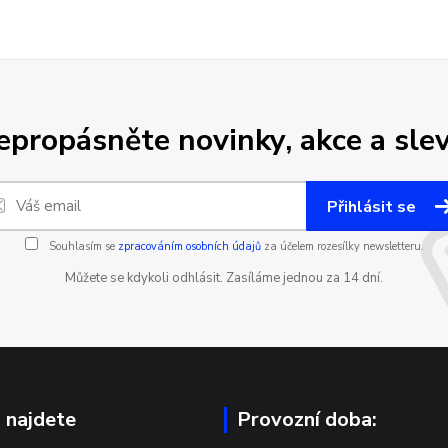
epropásněte novinky, akce a slev
Přihlásit se
Souhlasím se
zpracováním osobních údajů
za účelem rozesílky newsletteru.
Můžete se kdykoli odhlásit. Zasíláme jednou za 14 dní.
 najdete
Provozní doba: