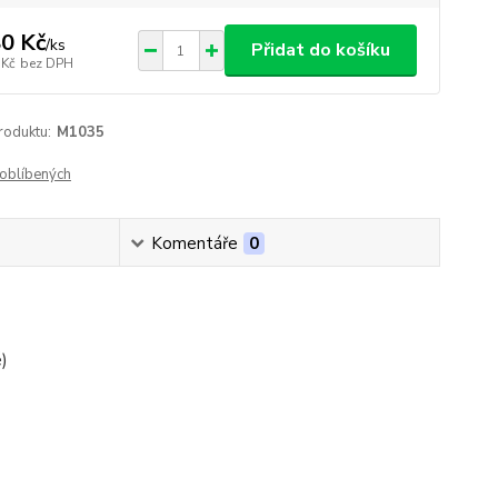
0 Kč
/
ks
Přidat do košíku
 Kč
bez DPH
roduktu:
M1035
oblíbených
Komentáře
0
)