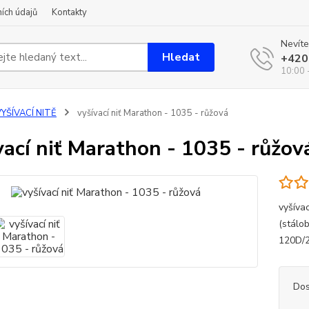
ích údajů
Kontakty
Nevíte
Hledat
+420
10:00 
YŠÍVACÍ NITĚ
vyšívací niť Marathon - 1035 - růžová
vací niť Marathon - 1035 - růžov
vyšíva
(stálo
120D/2
Dos