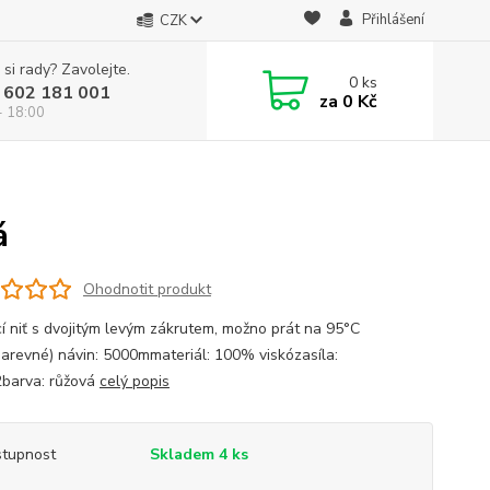
Přihlášení
CZK
 si rady? Zavolejte.
0
ks
 602 181 001
za
0 Kč
- 18:00
á
Ohodnotit produkt
cí niť s dvojitým levým zákrutem, možno prát na 95°C
barevné) návin: 5000mmateriál: 100% viskózasíla:
barva: růžová
celý popis
tupnost
Skladem 4 ks