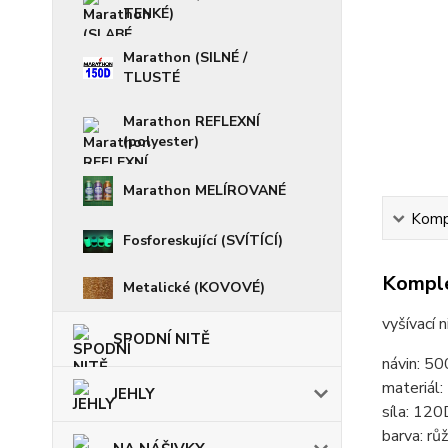
TENKÉ)
Marathon (SILNÉ /
TLUSTÉ
Marathon REFLEXNÍ
(polyester)
Marathon MELÍROVANÉ
Kompl
Fosforeskující (SVÍTÍCÍ)
Komple
Metalické (KOVOVÉ)
vyšívací 
SPODNÍ NITĚ
návin: 5
materiál
JEHLY
síla: 120
barva: rů