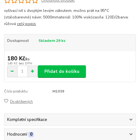
Ohodnotit produkt
vyšívací niť s dvojitým levým zákrutem, možno prát na 95°C
(stálobarevné) návin: 5000mmateriál: 100% viskózasíla: 120D/2barva:
růžová
celý popis
Dostupnost
Skladem 29 ks
180 Kč
/
ks
149 Kč
bez DPH
Přidat do košíku
Číslo produktu:
M1039
Do oblíbených
Kompletní specifikace
Hodnocení
0