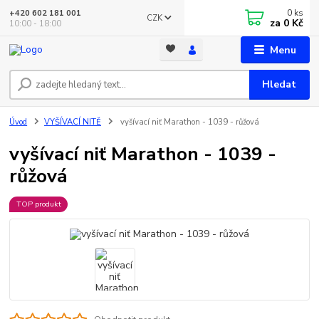
0
ks
+420 602 181 001
CZK
za
0 Kč
10:00 - 18:00
Menu
Hledat
Úvod
VYŠÍVACÍ NITĚ
vyšívací niť Marathon - 1039 - růžová
vyšívací niť Marathon - 1039 -
růžová
TOP produkt