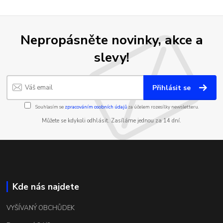
Nepropásněte novinky, akce a
slevy!
Přihlásit se
Souhlasím se
zpracováním osobních údajů
za účelem rozesílky newsletteru.
Můžete se kdykoli odhlásit. Zasíláme jednou za 14 dní.
Kde nás najdete
VYŠÍVANÝ OBCHŮDEK