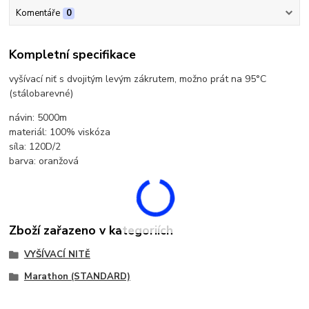
Komentáře
0
Kompletní specifikace
vyšívací niť s dvojitým levým zákrutem, možno prát na 95°C
(stálobarevné)
návin: 5000m
materiál: 100% viskóza
síla: 120D/2
barva: oranžová
Zboží zařazeno v kategoriích
VYŠÍVACÍ NITĚ
Marathon (STANDARD)