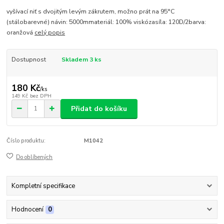
vyšívací niť s dvojitým levým zákrutem, možno prát na 95°C
(stálobarevné) návin: 5000mmateriál: 100% viskózasíla: 120D/2barva:
oranžová
celý popis
Dostupnost
Skladem 3 ks
180 Kč
/
ks
149 Kč
bez DPH
Přidat do košíku
Číslo produktu:
M1042
Do oblíbených
Kompletní specifikace
Hodnocení
0