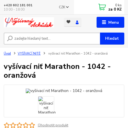
0
ks
+420 602 181 001
CZK
za
0 Kč
10:00 - 18:00
Menu
Hledat
Úvod
VYŠÍVACÍ NITĚ
vyšívací niť Marathon - 1042 - oranžová
vyšívací niť Marathon - 1042 -
oranžová
Ohodnotit produkt