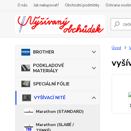
O nás
Jak nakupovat?
Obchodní podmínky
Ochrana osobn
Úvod
V
BROTHER
vyší
PODKLADOVÉ
MATERIÁLY
SPECIÁLNÍ FÓLIE
VYŠÍVACÍ NITĚ
Marathon (STANDARD)
Marathon (SLABÉ /
TENKÉ)