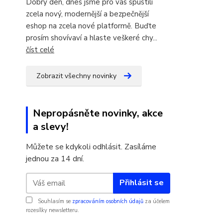
Dobrý den, dnes jsme pro vás spustili
zcela nový, modernější a bezpečnější
eshop na zcela nové platformě. Buďte
prosím shovívaví a hlaste veškeré chy...
číst celé
Zobrazit všechny novinky
Nepropásněte novinky, akce
a slevy!
Můžete se kdykoli odhlásit. Zasíláme
jednou za 14 dní.
Přihlásit se
Souhlasím se
zpracováním osobních údajů
za účelem
rozesílky newsletteru.