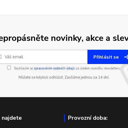
epropásněte novinky, akce a slev
Přihlásit se
Souhlasím se
zpracováním osobních údajů
za účelem rozesílky newsletteru.
Můžete se kdykoli odhlásit. Zasíláme jednou za 14 dní.
 najdete
Provozní doba: