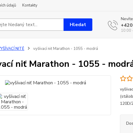
ích údajů
Kontakty
Nevíte
Hledat
+420
10:00 
YŠÍVACÍ NITĚ
vyšívací niť Marathon - 1055 - modrá
vací niť Marathon - 1055 - modr
vyšíva
(stálo
120D/
Dos