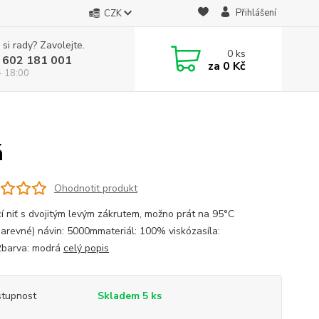
Přihlášení
CZK
 si rady? Zavolejte.
0
ks
 602 181 001
za
0 Kč
- 18:00
á
Ohodnotit produkt
cí niť s dvojitým levým zákrutem, možno prát na 95°C
barevné) návin: 5000mmateriál: 100% viskózasíla:
2barva: modrá
celý popis
tupnost
Skladem 5 ks