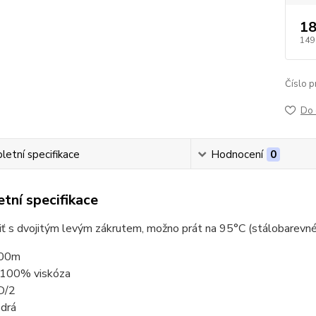
18
149
Číslo p
Do 
etní specifikace
Hodnocení
0
tní specifikace
niť s dvojitým levým zákrutem, možno prát na 95°C (stálobarevné
000m
: 100% viskóza
D/2
odrá