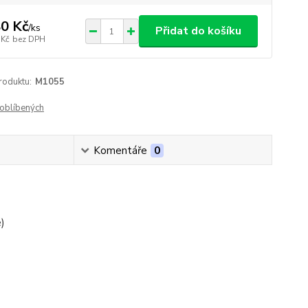
0 Kč
/
ks
Přidat do košíku
 Kč
bez DPH
roduktu:
M1055
oblíbených
Komentáře
0
)