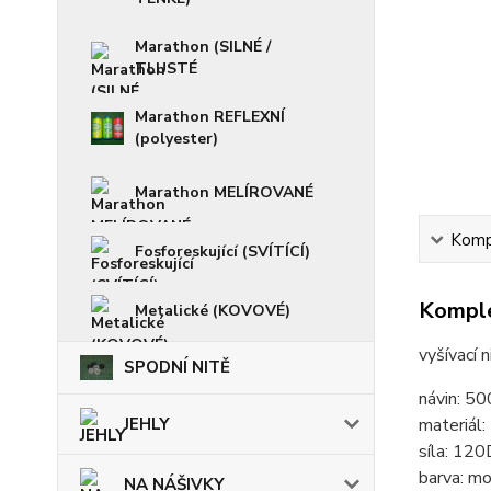
Marathon (SILNÉ /
TLUSTÉ
Marathon REFLEXNÍ
(polyester)
Marathon MELÍROVANÉ
Kompl
Fosforeskující (SVÍTÍCÍ)
Komple
Metalické (KOVOVÉ)
vyšívací 
SPODNÍ NITĚ
návin: 5
JEHLY
materiál
síla: 120
barva: m
NA NÁŠIVKY