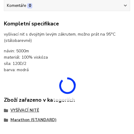
Komentáře
0
Kompletní specifikace
vyšívací niť s dvojitým levým zákrutem, možno prát na 95°C
(stálobarevné)
návin: 5000m
materiál: 100% viskóza
síla: 120D/2
barva: modrá
Zboží zařazeno v kategoriích
VYŠÍVACÍ NITĚ
Marathon (STANDARD)