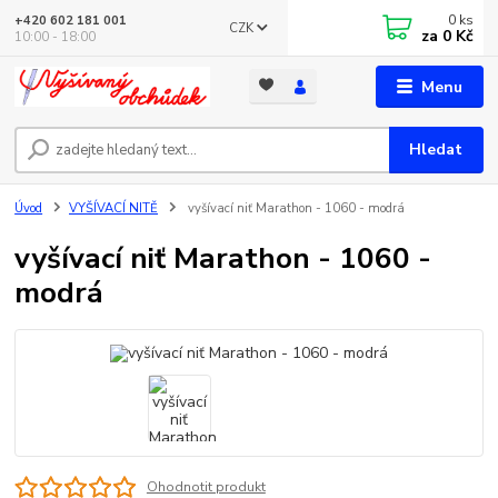
0
ks
+420 602 181 001
CZK
za
0 Kč
10:00 - 18:00
Menu
Hledat
Úvod
VYŠÍVACÍ NITĚ
vyšívací niť Marathon - 1060 - modrá
vyšívací niť Marathon - 1060 -
modrá
Ohodnotit produkt