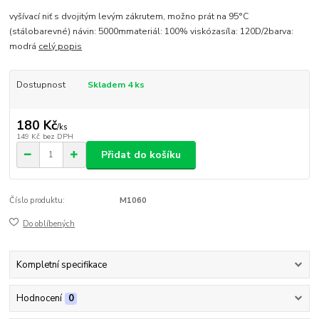
vyšívací niť s dvojitým levým zákrutem, možno prát na 95°C
(stálobarevné) návin: 5000mmateriál: 100% viskózasíla: 120D/2barva:
modrá
celý popis
Dostupnost
Skladem 4 ks
180 Kč
/
ks
149 Kč
bez DPH
Přidat do košíku
Číslo produktu:
M1060
Do oblíbených
Kompletní specifikace
Hodnocení
0