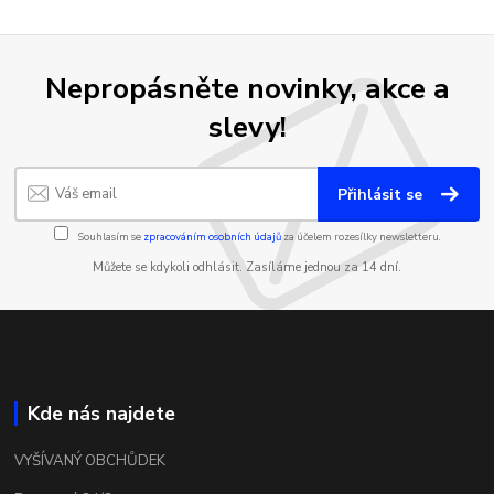
Nepropásněte novinky, akce a
slevy!
Přihlásit se
Souhlasím se
zpracováním osobních údajů
za účelem rozesílky newsletteru.
Můžete se kdykoli odhlásit. Zasíláme jednou za 14 dní.
Kde nás najdete
VYŠÍVANÝ OBCHŮDEK